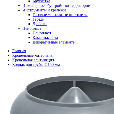
Брусчатка
Инженерное обустройство территории
Инструменты и крепежи
Газовые монтажные пистолеты
Гвозди
Дюбели
Пенопласт
Пенопласт
Каменная вата
Декоративные элементы
Главная
Кровельные материалы
Кровельная вентиляция
Колпак для трубы Ø160 мм