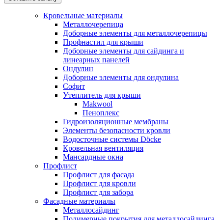
Кровельные материалы
Металлочерепица
Доборные элементы для металлочерепицы
Профнастил для крыши
Доборные элементы для сайдинга и
линеарных панелей
Ондулин
Доборные элементы для ондулина
Софит
Утеплитель для крыши
Makwool
Пеноплекс
Гидроизоляционные мембраны
Элементы безопасности кровли
Водосточные системы Döcke
Кровельная вентиляция
Мансардные окна
Профлист
Профлист для фасада
Профлист для кровли
Профлист для забора
Фасадные материалы
Металлосайдинг
Полимерные покрытия для металлосайдинга