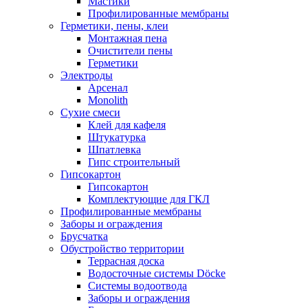
Мастики
Профилированные мембраны
Герметики, пены, клеи
Монтажная пена
Очистители пены
Герметики
Электроды
Арсенал
Monolith
Сухие смеси
Клей для кафеля
Штукатурка
Шпатлевка
Гипс строительный
Гипсокартон
Гипсокартон
Комплектующие для ГКЛ
Профилированные мембраны
Заборы и ограждения
Брусчатка
Обустройство территории
Террасная доска
Водосточные системы Döcke
Системы водоотвода
Заборы и ограждения