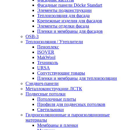
Фасадные панели Döcke Standart
Элементы подконструкции
Теплоизоляция для фасада
Крепежные изделия для фасадов
Элементы отделки фасада
Пленки и мембраны для фасадов
OSB-3
Теплоизоляция / Утеплители
Пеноплекс
ISOVER
MakWool
Техниколь
URSA
Сопутствующие товары
Пленки и мембраны для теплоизоляции
Сэндвич-панели
Металлоконструкции ЛСТК
Подвесные потолки
Потолочные плиты
Профиля для подвесных потолков
Светильники
Гидроизоляционные и пароизоляционные
материалы
Мембраны и пленки