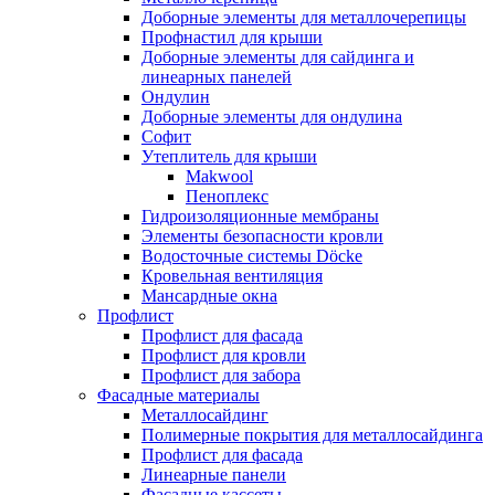
Доборные элементы для металлочерепицы
Профнастил для крыши
Доборные элементы для сайдинга и
линеарных панелей
Ондулин
Доборные элементы для ондулина
Софит
Утеплитель для крыши
Makwool
Пеноплекс
Гидроизоляционные мембраны
Элементы безопасности кровли
Водосточные системы Döcke
Кровельная вентиляция
Мансардные окна
Профлист
Профлист для фасада
Профлист для кровли
Профлист для забора
Фасадные материалы
Металлосайдинг
Полимерные покрытия для металлосайдинга
Профлист для фасада
Линеарные панели
Фасадные кассеты