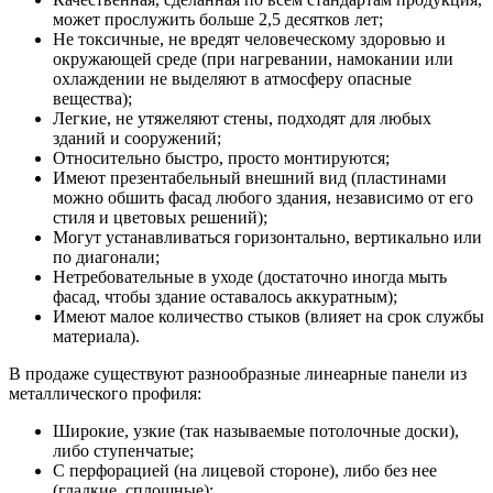
может прослужить больше 2,5 десятков лет;
Не токсичные, не вредят человеческому здоровью и
окружающей среде (при нагревании, намокании или
охлаждении не выделяют в атмосферу опасные
вещества);
Легкие, не утяжеляют стены, подходят для любых
зданий и сооружений;
Относительно быстро, просто монтируются;
Имеют презентабельный внешний вид (пластинами
можно обшить фасад любого здания, независимо от его
стиля и цветовых решений);
Могут устанавливаться горизонтально, вертикально или
по диагонали;
Нетребовательные в уходе (достаточно иногда мыть
фасад, чтобы здание оставалось аккуратным);
Имеют малое количество стыков (влияет на срок службы
материала).
В продаже существуют разнообразные линеарные панели из
металлического профиля:
Широкие, узкие (так называемые потолочные доски),
либо ступенчатые;
С перфорацией (на лицевой стороне), либо без нее
(гладкие, сплошные);