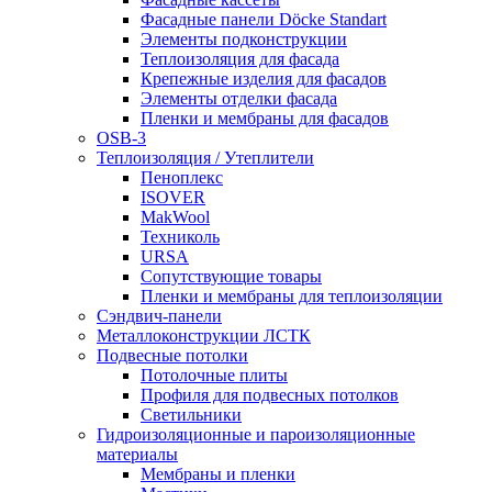
Фасадные панели Döcke Standart
Элементы подконструкции
Теплоизоляция для фасада
Крепежные изделия для фасадов
Элементы отделки фасада
Пленки и мембраны для фасадов
OSB-3
Теплоизоляция / Утеплители
Пеноплекс
ISOVER
MakWool
Техниколь
URSA
Сопутствующие товары
Пленки и мембраны для теплоизоляции
Сэндвич-панели
Металлоконструкции ЛСТК
Подвесные потолки
Потолочные плиты
Профиля для подвесных потолков
Светильники
Гидроизоляционные и пароизоляционные
материалы
Мембраны и пленки