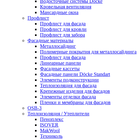
Водосточные системы Döcke
Кровельная вентиляция
Мансардные окна
Профлист
Профлист для фасада
Профлист для кровли
Профлист для забора
Фасадные материалы
Металлосайдинг
Полимерные покрытия для металлосайдинга
Профлист для фасада
Линеарные панели
Фасадные кассеты
Фасадные панели Döcke Standart
Элементы подконструкции
Теплоизоляция для фасада
Крепежные изделия для фасадов
Элементы отделки фасада
Пленки и мембраны для фасадов
OSB-3
Теплоизоляция / Утеплители
Пеноплекс
ISOVER
MakWool
Техниколь