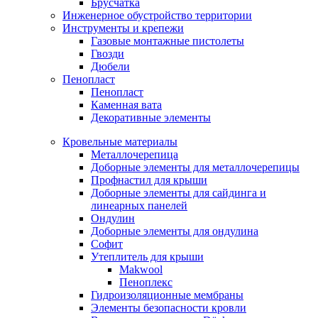
Брусчатка
Инженерное обустройство территории
Инструменты и крепежи
Газовые монтажные пистолеты
Гвозди
Дюбели
Пенопласт
Пенопласт
Каменная вата
Декоративные элементы
Кровельные материалы
Металлочерепица
Доборные элементы для металлочерепицы
Профнастил для крыши
Доборные элементы для сайдинга и
линеарных панелей
Ондулин
Доборные элементы для ондулина
Софит
Утеплитель для крыши
Makwool
Пеноплекс
Гидроизоляционные мембраны
Элементы безопасности кровли