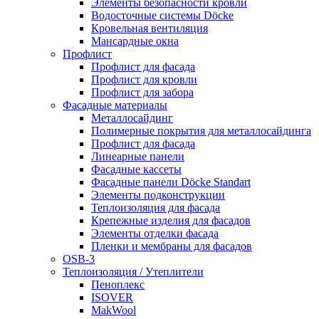
Элементы безопасности кровли
Водосточные системы Döcke
Кровельная вентиляция
Мансардные окна
Профлист
Профлист для фасада
Профлист для кровли
Профлист для забора
Фасадные материалы
Металлосайдинг
Полимерные покрытия для металлосайдинга
Профлист для фасада
Линеарные панели
Фасадные кассеты
Фасадные панели Döcke Standart
Элементы подконструкции
Теплоизоляция для фасада
Крепежные изделия для фасадов
Элементы отделки фасада
Пленки и мембраны для фасадов
OSB-3
Теплоизоляция / Утеплители
Пеноплекс
ISOVER
MakWool