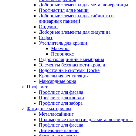
Доборные элементы для металлочерепицы
Профнастил для крыши
Доборные элементы для сайдинга и
линеарных панелей
Ондулин
Доборные элементы для ондулина
Софит
Утеплитель для крыши
Makwool
Пеноплекс
Гидроизоляционные мембраны
Элементы безопасности кровли
Водосточные системы Döcke
Кровельная вентиляция
Мансардные окна
Профлист
Профлист для фасада
Профлист для кровли
Профлист для забора
Фасадные материалы
Металлосайдинг
Полимерные покрытия для металлосайдинга
Профлист для фасада
Линеарные панели
Фасадные кассеты