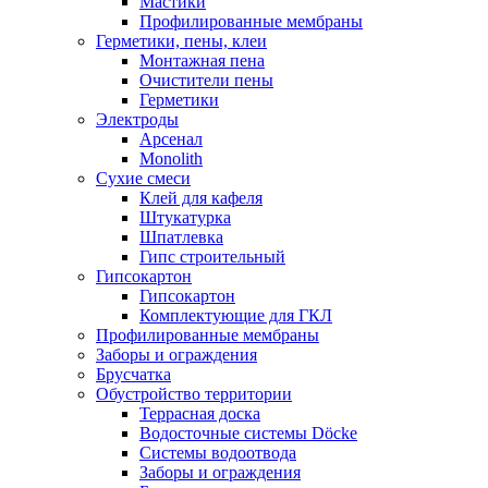
Мастики
Профилированные мембраны
Герметики, пены, клеи
Монтажная пена
Очистители пены
Герметики
Электроды
Арсенал
Monolith
Сухие смеси
Клей для кафеля
Штукатурка
Шпатлевка
Гипс строительный
Гипсокартон
Гипсокартон
Комплектующие для ГКЛ
Профилированные мембраны
Заборы и ограждения
Брусчатка
Обустройство территории
Террасная доска
Водосточные системы Döcke
Системы водоотвода
Заборы и ограждения