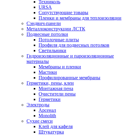
Техниколь
URSA
Сопутствующие товары
Пленки и мембраны для теплоизоляции
Сэндвич-панели
Металлоконструкции ЛСТК
Подвесные потолки
Потолочные плиты
Профиля для подвесных потолков
Светильники
Гидроизоляционные и пароизоляционные
материалы
Мембраны и пленки
Мастики
Профилированные мембраны
Герметики, пены, клеи
Монтажная пена
Очистители пены
Герметики
Электроды
Арсенал
Monolith
Сухие смеси
Клей для кафеля
Штукатурка