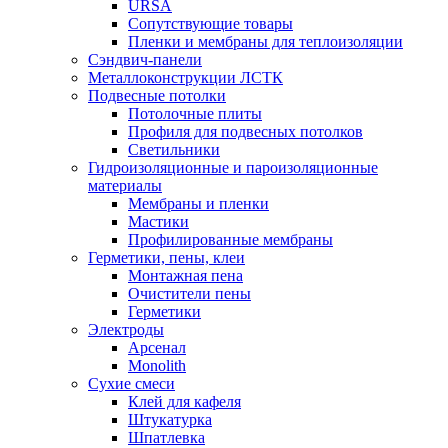
URSA
Сопутствующие товары
Пленки и мембраны для теплоизоляции
Сэндвич-панели
Металлоконструкции ЛСТК
Подвесные потолки
Потолочные плиты
Профиля для подвесных потолков
Светильники
Гидроизоляционные и пароизоляционные
материалы
Мембраны и пленки
Мастики
Профилированные мембраны
Герметики, пены, клеи
Монтажная пена
Очистители пены
Герметики
Электроды
Арсенал
Monolith
Сухие смеси
Клей для кафеля
Штукатурка
Шпатлевка