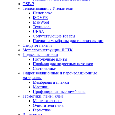
OSB-3
Теплоизоляция / Утеплители
Пеноплекс
ISOVER
MakWool
Техниколь
URSA
Сопутствующие товары
Пленки и мембраны для теплоизоляции
Сэндвич-панели
Металлоконструкции ЛСТК
Подвесные потолки
Потолочные плиты
Профиля для подвесных потолков
Светильники
Гидроизоляционные и пароизоляционные
материалы
Мембраны и пленки
Мастики
Профилированные мембраны
Герметики, пены, клеи
Монтажная пена
Очистители пены
Герметики
Электроды