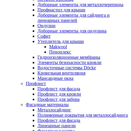
Доборные элементы для металлочерепицы
Профнастил для крыши
Доборные элементы для сайдинга и
линеарных панелей
Ондулин
Доборные элементы для ондулина
Софит
Утеплитель для крыши
Makwool
Пеноплекс
Гидроизоляционные мембраны
Элементы безопасности кровли
Водосточные системы Döcke
Кровельная вентиляция
Мансардные окна
Профлист
Профлист для фасада
Профлист для кровли
Профлист для забора
Фасадные материалы
Металлосайдинг
Полимерные покрытия для металлосайдинга
Профлист для фасада
Линеарные панели
Фасадные кассеты