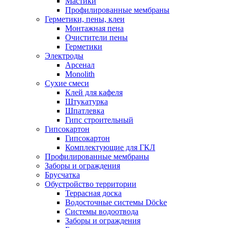
Мастики
Профилированные мембраны
Герметики, пены, клеи
Монтажная пена
Очистители пены
Герметики
Электроды
Арсенал
Monolith
Сухие смеси
Клей для кафеля
Штукатурка
Шпатлевка
Гипс строительный
Гипсокартон
Гипсокартон
Комплектующие для ГКЛ
Профилированные мембраны
Заборы и ограждения
Брусчатка
Обустройство территории
Террасная доска
Водосточные системы Döcke
Системы водоотвода
Заборы и ограждения