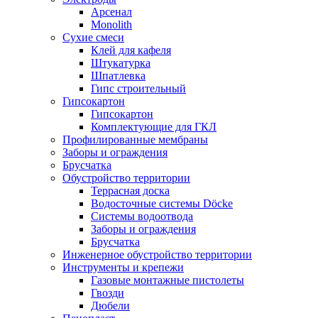
Арсенал
Monolith
Сухие смеси
Клей для кафеля
Штукатурка
Шпатлевка
Гипс строительный
Гипсокартон
Гипсокартон
Комплектующие для ГКЛ
Профилированные мембраны
Заборы и ограждения
Брусчатка
Обустройство территории
Террасная доска
Водосточные системы Döcke
Системы водоотвода
Заборы и ограждения
Брусчатка
Инженерное обустройство территории
Инструменты и крепежи
Газовые монтажные пистолеты
Гвозди
Дюбели