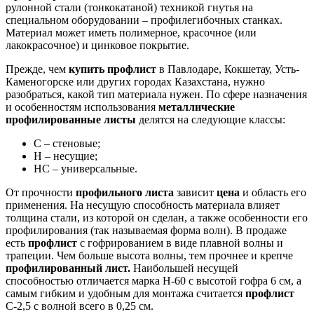
рулонной стали (тонкокатаной) техникой гнутья на
специальном оборудовании – профилегибочных станках.
Материал может иметь полимерное, красочное (или
лакокрасочное) и цинковое покрытие.
Прежде, чем
купить профлист
в Павлодаре, Кокшетау, Усть-
Каменогорске или других городах Казахстана, нужно
разобраться, какой тип материала нужен. По сфере назначения
и особенностям использования
металлические
профилированные листы
делятся на следующие классы:
С – стеновые;
Н – несущие;
НС – универсальные.
От прочности
профильного листа
зависит
цена
и область его
применения. На несущую способность материала влияет
толщина стали, из которой он сделан, а также особенности его
профилирования (так называемая форма волн). В продаже
есть
профлист
с гофрированием в виде плавной волны и
трапеции. Чем больше высота волны, тем прочнее и крепче
профилированный лист.
Наибольшей несущей
способностью отличается марка Н-60 с высотой гофра 6 см, а
самым гибким и удобным для монтажа считается
профлист
С-2,5 с волной всего в 0,25 см.