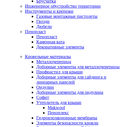
Брусчатка
Инженерное обустройство территории
Инструменты и крепежи
Газовые монтажные пистолеты
Гвозди
Дюбели
Пенопласт
Пенопласт
Каменная вата
Декоративные элементы
Кровельные материалы
Металлочерепица
Доборные элементы для металлочерепицы
Профнастил для крыши
Доборные элементы для сайдинга и
линеарных панелей
Ондулин
Доборные элементы для ондулина
Софит
Утеплитель для крыши
Makwool
Пеноплекс
Гидроизоляционные мембраны
Элементы безопасности кровли