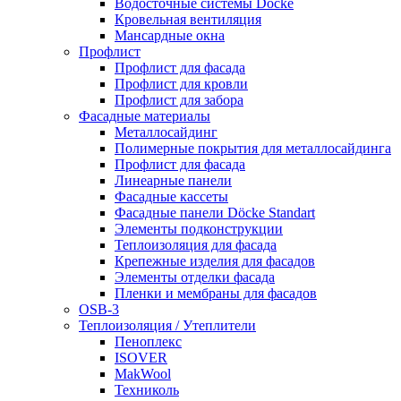
Водосточные системы Döcke
Кровельная вентиляция
Мансардные окна
Профлист
Профлист для фасада
Профлист для кровли
Профлист для забора
Фасадные материалы
Металлосайдинг
Полимерные покрытия для металлосайдинга
Профлист для фасада
Линеарные панели
Фасадные кассеты
Фасадные панели Döcke Standart
Элементы подконструкции
Теплоизоляция для фасада
Крепежные изделия для фасадов
Элементы отделки фасада
Пленки и мембраны для фасадов
OSB-3
Теплоизоляция / Утеплители
Пеноплекс
ISOVER
MakWool
Техниколь