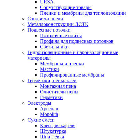
URSA
Сопутствующие товары
Пленки и мембраны для теплоизоляции
Сэндвич-панели
Металлоконструкции ЛСТК
Подвесные потолки
Потолочные плиты
Профиля для подвесных потолков
Светильники
Гидроизоляционные и пароизоляционные
материалы
Мембраны и пленки
Мастики
Профилированные мембраны
Герметики, пены, клеи
Монтажная пена
Очистители пены
Герметики
Электроды
Арсенал
Monolith
Сухие смеси
Клей для кафеля
Штукатурка
Шпатлевка