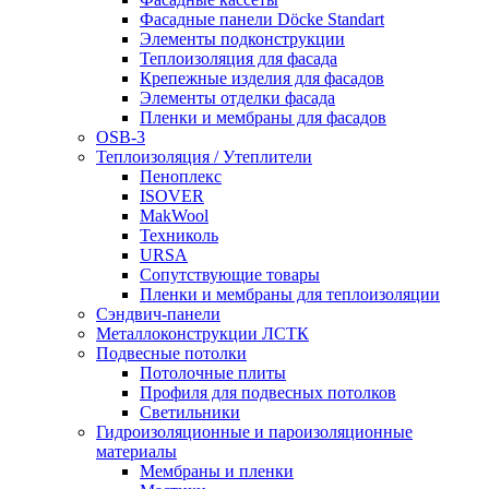
Фасадные панели Döcke Standart
Элементы подконструкции
Теплоизоляция для фасада
Крепежные изделия для фасадов
Элементы отделки фасада
Пленки и мембраны для фасадов
OSB-3
Теплоизоляция / Утеплители
Пеноплекс
ISOVER
MakWool
Техниколь
URSA
Сопутствующие товары
Пленки и мембраны для теплоизоляции
Сэндвич-панели
Металлоконструкции ЛСТК
Подвесные потолки
Потолочные плиты
Профиля для подвесных потолков
Светильники
Гидроизоляционные и пароизоляционные
материалы
Мембраны и пленки