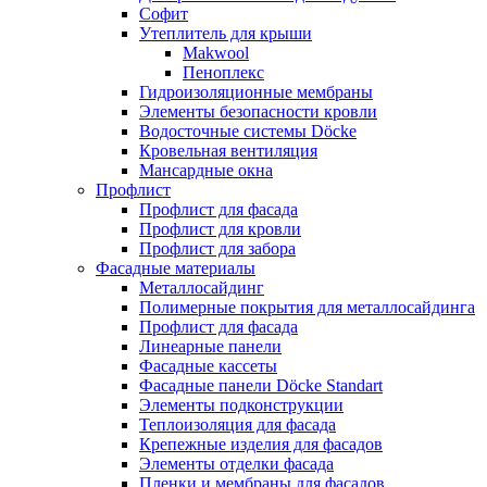
Софит
Утеплитель для крыши
Makwool
Пеноплекс
Гидроизоляционные мембраны
Элементы безопасности кровли
Водосточные системы Döcke
Кровельная вентиляция
Мансардные окна
Профлист
Профлист для фасада
Профлист для кровли
Профлист для забора
Фасадные материалы
Металлосайдинг
Полимерные покрытия для металлосайдинга
Профлист для фасада
Линеарные панели
Фасадные кассеты
Фасадные панели Döcke Standart
Элементы подконструкции
Теплоизоляция для фасада
Крепежные изделия для фасадов
Элементы отделки фасада
Пленки и мембраны для фасадов