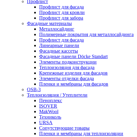
Профлист
Профлист для фасада
Профлист для кровли
Профлист для забора
Фасадные материалы
Металлосайдинг
Полимерные покрытия для металлосайдинга
Профлист для фасада
Линеарные панели
Фасадные кассеты
Фасадные панели Döcke Standart
Элементы подконструкции
Теплоизоляция для фасада
Крепежные изделия для фасадов
Элементы отделки фасада
Пленки и мембраны для фасадов
OSB-3
Теплоизоляция / Утеплители
Пеноплекс
ISOVER
MakWool
Техниколь
URSA
Сопутствующие товары
Пленки и мембраны для теплоизоляции