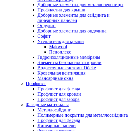
Доборные элементы для металлочерепицы
Профнастил для крыши
Доборные элементы для сайдинга и
линеарных панелей
Ондулин
Доборные элементы для ондулина
Софит
Утеплитель для крыши
Makwool
Пеноплекс
Гидроизоляционные мембраны
Элементы безопасности кровли
Водосточные системы Döcke
Кровельная вентиляция
Мансардные окна
Профлист
Профлист для фасада
Профлист для кровли
Профлист для забора
Фасадные материалы
Металлосайдинг
Полимерные покрытия для металлосайдинга
Профлист для фасада
Линеарные панели
Фасадные кассеты