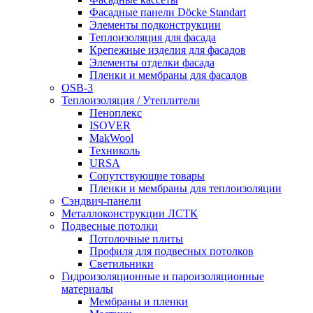
Фасадные панели Döcke Standart
Элементы подконструкции
Теплоизоляция для фасада
Крепежные изделия для фасадов
Элементы отделки фасада
Пленки и мембраны для фасадов
OSB-3
Теплоизоляция / Утеплители
Пеноплекс
ISOVER
MakWool
Техниколь
URSA
Сопутствующие товары
Пленки и мембраны для теплоизоляции
Сэндвич-панели
Металлоконструкции ЛСТК
Подвесные потолки
Потолочные плиты
Профиля для подвесных потолков
Светильники
Гидроизоляционные и пароизоляционные
материалы
Мембраны и пленки