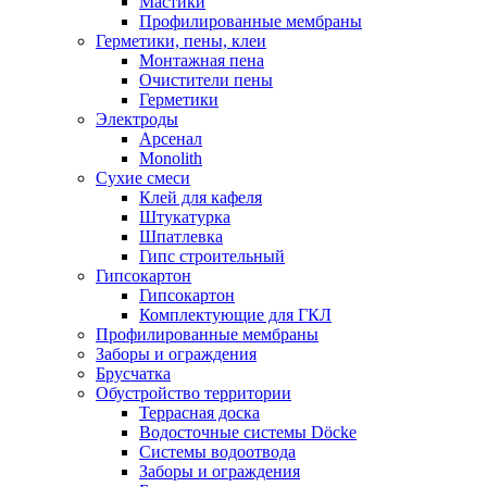
Мастики
Профилированные мембраны
Герметики, пены, клеи
Монтажная пена
Очистители пены
Герметики
Электроды
Арсенал
Monolith
Сухие смеси
Клей для кафеля
Штукатурка
Шпатлевка
Гипс строительный
Гипсокартон
Гипсокартон
Комплектующие для ГКЛ
Профилированные мембраны
Заборы и ограждения
Брусчатка
Обустройство территории
Террасная доска
Водосточные системы Döcke
Системы водоотвода
Заборы и ограждения