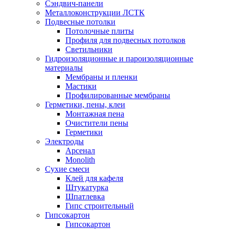
Сэндвич-панели
Металлоконструкции ЛСТК
Подвесные потолки
Потолочные плиты
Профиля для подвесных потолков
Светильники
Гидроизоляционные и пароизоляционные
материалы
Мембраны и пленки
Мастики
Профилированные мембраны
Герметики, пены, клеи
Монтажная пена
Очистители пены
Герметики
Электроды
Арсенал
Monolith
Сухие смеси
Клей для кафеля
Штукатурка
Шпатлевка
Гипс строительный
Гипсокартон
Гипсокартон