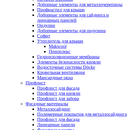
Доборные элементы для металлочерепицы
Профнастил для крыши
Доборные элементы для сайдинга и
линеарных панелей
Ондулин
Доборные элементы для ондулина
Софит
Утеплитель для крыши
Makwool
Пеноплекс
Гидроизоляционные мембраны
Элементы безопасности кровли
Водосточные системы Döcke
Кровельная вентиляция
Мансардные окна
Профлист
Профлист для фасада
Профлист для кровли
Профлист для забора
Фасадные материалы
Металлосайдинг
Полимерные покрытия для металлосайдинга
Профлист для фасада
Линеарные панели
Фасадные кассеты