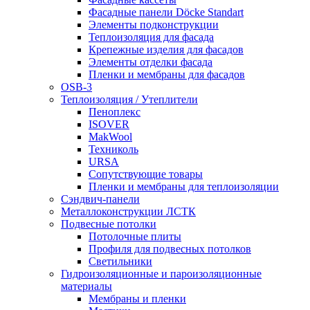
Фасадные панели Döcke Standart
Элементы подконструкции
Теплоизоляция для фасада
Крепежные изделия для фасадов
Элементы отделки фасада
Пленки и мембраны для фасадов
OSB-3
Теплоизоляция / Утеплители
Пеноплекс
ISOVER
MakWool
Техниколь
URSA
Сопутствующие товары
Пленки и мембраны для теплоизоляции
Сэндвич-панели
Металлоконструкции ЛСТК
Подвесные потолки
Потолочные плиты
Профиля для подвесных потолков
Светильники
Гидроизоляционные и пароизоляционные
материалы
Мембраны и пленки