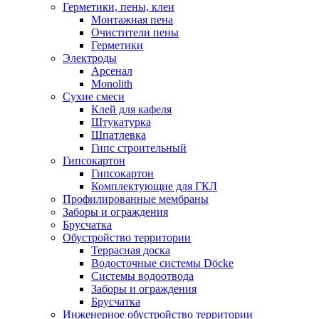
Герметики, пены, клеи
Монтажная пена
Очистители пены
Герметики
Электроды
Арсенал
Monolith
Сухие смеси
Клей для кафеля
Штукатурка
Шпатлевка
Гипс строительный
Гипсокартон
Гипсокартон
Комплектующие для ГКЛ
Профилированные мембраны
Заборы и ограждения
Брусчатка
Обустройство территории
Террасная доска
Водосточные системы Döcke
Системы водоотвода
Заборы и ограждения
Брусчатка
Инженерное обустройство территории