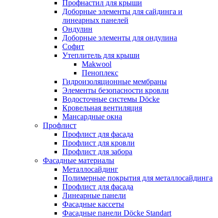
Профнастил для крыши
Доборные элементы для сайдинга и
линеарных панелей
Ондулин
Доборные элементы для ондулина
Софит
Утеплитель для крыши
Makwool
Пеноплекс
Гидроизоляционные мембраны
Элементы безопасности кровли
Водосточные системы Döcke
Кровельная вентиляция
Мансардные окна
Профлист
Профлист для фасада
Профлист для кровли
Профлист для забора
Фасадные материалы
Металлосайдинг
Полимерные покрытия для металлосайдинга
Профлист для фасада
Линеарные панели
Фасадные кассеты
Фасадные панели Döcke Standart