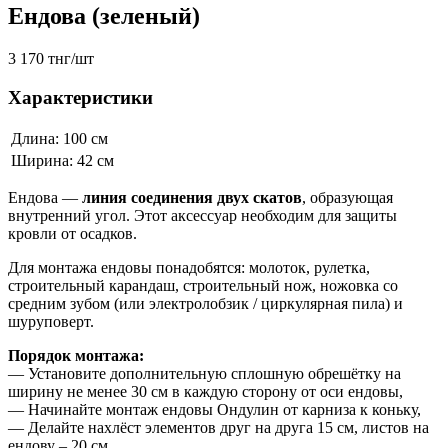
Ендова (зеленый)
3 170 тнг/шт
Характеристики
Длина: 100 см
Ширина: 42 см
Ендова —
линия соединения двух скатов
, образующая
внутренний угол. Этот аксессуар необходим для защиты
кровли от осадков.
Для монтажа ендовы понадобятся: молоток, рулетка,
строительный карандаш, строительный нож, ножовка со
средним зубом (или электролобзик / циркулярная пила) и
шуруповерт.
Порядок монтажа:
— Установите дополнительную сплошную обрешётку на
ширину не менее 30 см в каждую сторону от оси ендовы,
— Начинайте монтаж ендовы Ондулин от карниза к коньку,
— Делайте нахлёст элементов друг на друга 15 см, листов на
ендову – 20 см,