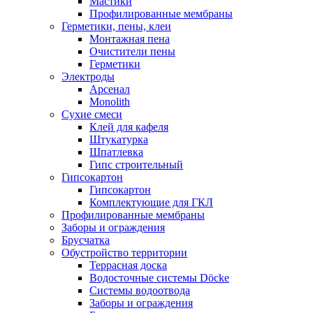
Мастики
Профилированные мембраны
Герметики, пены, клеи
Монтажная пена
Очистители пены
Герметики
Электроды
Арсенал
Monolith
Сухие смеси
Клей для кафеля
Штукатурка
Шпатлевка
Гипс строительный
Гипсокартон
Гипсокартон
Комплектующие для ГКЛ
Профилированные мембраны
Заборы и ограждения
Брусчатка
Обустройство территории
Террасная доска
Водосточные системы Döcke
Системы водоотвода
Заборы и ограждения