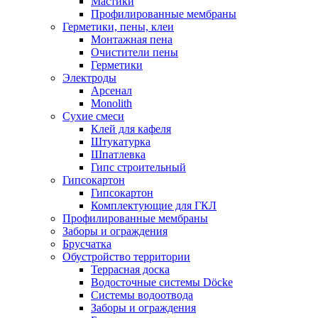
Мастики
Профилированные мембраны
Герметики, пены, клеи
Монтажная пена
Очистители пены
Герметики
Электроды
Арсенал
Monolith
Сухие смеси
Клей для кафеля
Штукатурка
Шпатлевка
Гипс строительный
Гипсокартон
Гипсокартон
Комплектующие для ГКЛ
Профилированные мембраны
Заборы и ограждения
Брусчатка
Обустройство территории
Террасная доска
Водосточные системы Döcke
Системы водоотвода
Заборы и ограждения