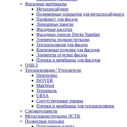
Фасадные материалы
Металлосайдинг
Полимерные покрытия для металлосайдинга
Профлист для фасада
Линеарные панели
Фасадные кассеты
Фасадные панели Döcke Standart
Элементы подконструкции
Теплоизоляция для фасада
Крепежные изделия для фасадов
Элементы отделки фасада
Пленки и мембраны для фасадов
OSB-3
Теплоизоляция / Утеплители
Пеноплекс
ISOVER
MakWool
Техниколь
URSA
Сопутствующие товары
Пленки и мембраны для теплоизоляции
Сэндвич-панели
Металлоконструкции ЛСТК
Подвесные потолки
Потолочные плиты