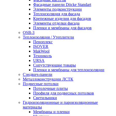
Фасадные панели Döcke Standart
Элементы подконструкции
Теплоизоляция для фасада
Крепежные изделия для фасадов
Элементы отделки фасада
Пленки и мембраны для фасадов
OSB-3
Теплоизоляция / Утеплители
Пеноплекс
ISOVER
MakWool
Техниколь
URSA
Сопутствующие товары
Пленки и мембраны для теплоизоляции
Сэндвич-панели
Металлоконструкции ЛСТК
Подвесные потолки
Потолочные плиты
Профиля для подвесных потолков
Светильники
Гидроизоляционные и пароизоляционные
материалы
Мембраны и пленки