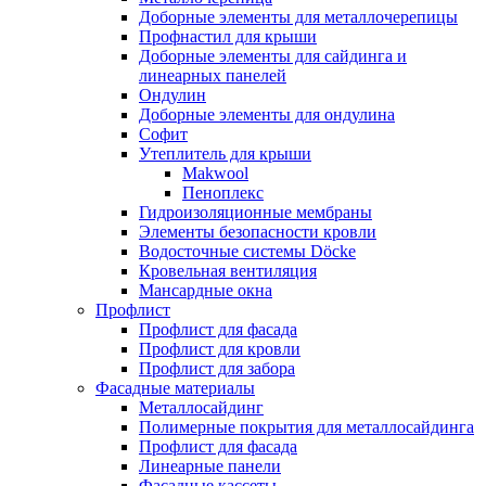
Доборные элементы для металлочерепицы
Профнастил для крыши
Доборные элементы для сайдинга и
линеарных панелей
Ондулин
Доборные элементы для ондулина
Софит
Утеплитель для крыши
Makwool
Пеноплекс
Гидроизоляционные мембраны
Элементы безопасности кровли
Водосточные системы Döcke
Кровельная вентиляция
Мансардные окна
Профлист
Профлист для фасада
Профлист для кровли
Профлист для забора
Фасадные материалы
Металлосайдинг
Полимерные покрытия для металлосайдинга
Профлист для фасада
Линеарные панели
Фасадные кассеты