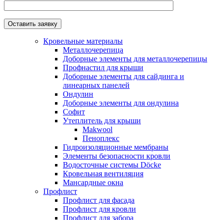
Кровельные материалы
Металлочерепица
Доборные элементы для металлочерепицы
Профнастил для крыши
Доборные элементы для сайдинга и
линеарных панелей
Ондулин
Доборные элементы для ондулина
Софит
Утеплитель для крыши
Makwool
Пеноплекс
Гидроизоляционные мембраны
Элементы безопасности кровли
Водосточные системы Döcke
Кровельная вентиляция
Мансардные окна
Профлист
Профлист для фасада
Профлист для кровли
Профлист для забора