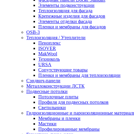
Элементы подконструкции
Теплоизоляция для фасада
Крепежные изделия для фасадов
Элементы отделки фасада
Пленки и мембраны для фасадов
OSB-3
Теплоизоляция / Утеплители
Пеноплекс
ISOVER
MakWool
Техниколь
URSA
Сопутствующие товары
Пленки и мембраны для теплоизоляции
Сэндвич-панели
Металлоконструкции ЛСТК
Подвесные потолки
Потолочные плиты
Профиля для подвесных потолков
Светильники
Гидроизоляционные и пароизоляционные материал
Мембраны и пленки
Мастики
Профилированные мембраны