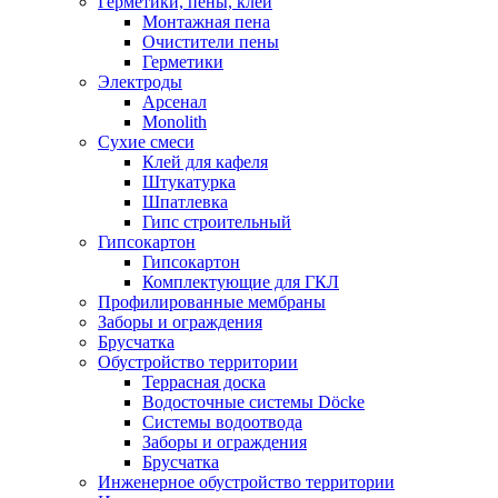
Герметики, пены, клеи
Монтажная пена
Очистители пены
Герметики
Электроды
Арсенал
Monolith
Сухие смеси
Клей для кафеля
Штукатурка
Шпатлевка
Гипс строительный
Гипсокартон
Гипсокартон
Комплектующие для ГКЛ
Профилированные мембраны
Заборы и ограждения
Брусчатка
Обустройство территории
Террасная доска
Водосточные системы Döcke
Системы водоотвода
Заборы и ограждения
Брусчатка
Инженерное обустройство территории