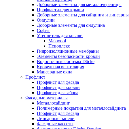
Доборные элементы для металлочерепицы
Профнастил для крыши
Доборные элементы для сайдинга и линеарны
Ондулин
Доборные элементы для ондулина
Софит
Утеплитель для крыши
Makwool
Пеноплекс
Гидроизоляционные мембраны
Элементы безопасности кровли
Водосточные системы Döcke
Кровельная вентиляция
Мансардные окна
Профлист
Профлист для фасада
Профлист для кровли
Профлист для забора
Фасадные материалы
Металлосайдинг
Полимерные покрытия для металлосайдинга
Профлист для фасада
Линеарные панели
Фасадные кассеты
Фасадные панели Döcke Standart