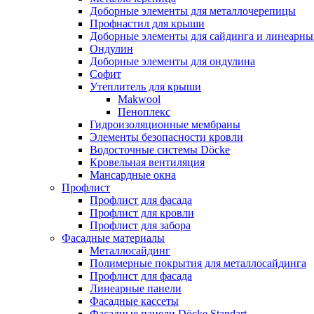
Доборные элементы для металлочерепицы
Профнастил для крыши
Доборные элементы для сайдинга и линеарны
Ондулин
Доборные элементы для ондулина
Софит
Утеплитель для крыши
Makwool
Пеноплекс
Гидроизоляционные мембраны
Элементы безопасности кровли
Водосточные системы Döcke
Кровельная вентиляция
Мансардные окна
Профлист
Профлист для фасада
Профлист для кровли
Профлист для забора
Фасадные материалы
Металлосайдинг
Полимерные покрытия для металлосайдинга
Профлист для фасада
Линеарные панели
Фасадные кассеты
Фасадные панели Döcke Standart