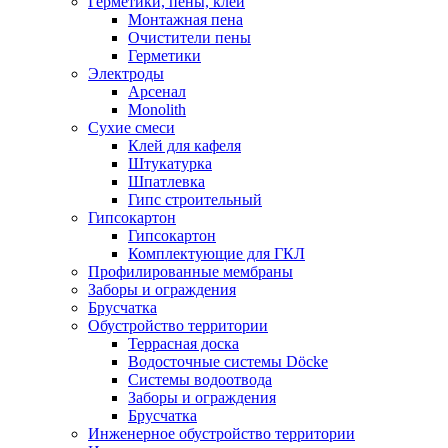
Герметики, пены, клеи
Монтажная пена
Очистители пены
Герметики
Электроды
Арсенал
Monolith
Сухие смеси
Клей для кафеля
Штукатурка
Шпатлевка
Гипс строительный
Гипсокартон
Гипсокартон
Комплектующие для ГКЛ
Профилированные мембраны
Заборы и ограждения
Брусчатка
Обустройство территории
Террасная доска
Водосточные системы Döcke
Системы водоотвода
Заборы и ограждения
Брусчатка
Инженерное обустройство территории