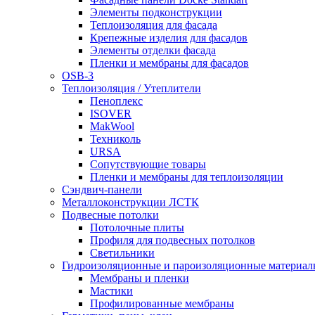
Элементы подконструкции
Теплоизоляция для фасада
Крепежные изделия для фасадов
Элементы отделки фасада
Пленки и мембраны для фасадов
OSB-3
Теплоизоляция / Утеплители
Пеноплекс
ISOVER
MakWool
Техниколь
URSA
Сопутствующие товары
Пленки и мембраны для теплоизоляции
Сэндвич-панели
Металлоконструкции ЛСТК
Подвесные потолки
Потолочные плиты
Профиля для подвесных потолков
Светильники
Гидроизоляционные и пароизоляционные материал
Мембраны и пленки
Мастики
Профилированные мембраны