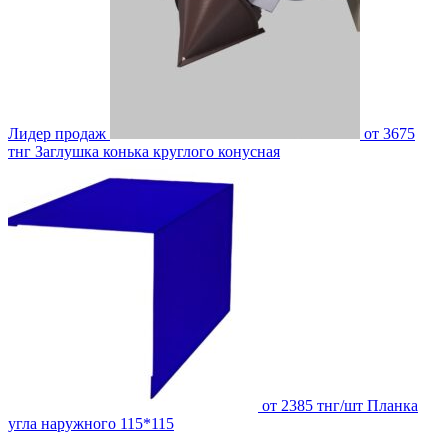
Лидер продаж
от 3675
тнг
Заглушка конька круглого конусная
от 2385 тнг/шт
Планка
угла наружного 115*115