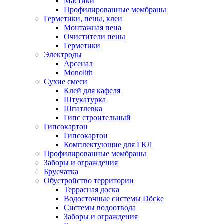
Мастики
Профилированные мембраны
Герметики, пены, клеи
Монтажная пена
Очистители пены
Герметики
Электроды
Арсенал
Monolith
Сухие смеси
Клей для кафеля
Штукатурка
Шпатлевка
Гипс строительный
Гипсокартон
Гипсокартон
Комплектующие для ГКЛ
Профилированные мембраны
Заборы и ограждения
Брусчатка
Обустройство территории
Террасная доска
Водосточные системы Döcke
Системы водоотвода
Заборы и ограждения