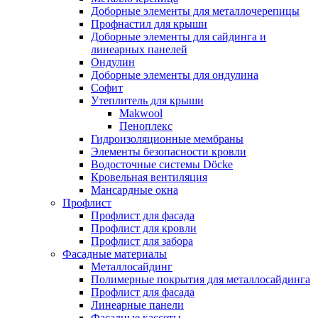
Доборные элементы для металлочерепицы
Профнастил для крыши
Доборные элементы для сайдинга и
линеарных панелей
Ондулин
Доборные элементы для ондулина
Софит
Утеплитель для крыши
Makwool
Пеноплекс
Гидроизоляционные мембраны
Элементы безопасности кровли
Водосточные системы Döcke
Кровельная вентиляция
Мансардные окна
Профлист
Профлист для фасада
Профлист для кровли
Профлист для забора
Фасадные материалы
Металлосайдинг
Полимерные покрытия для металлосайдинга
Профлист для фасада
Линеарные панели
Фасадные кассеты