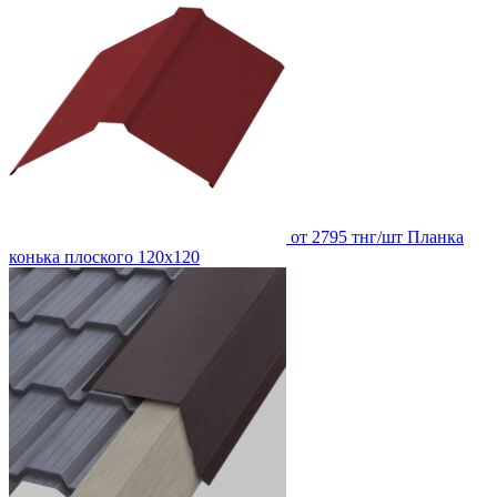
от 2795 тнг/шт
Планка
конька плоского 120х120