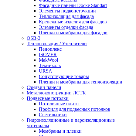
Фасадные панели Döcke Standart
Элементы подконструкции
Теплоизоляция для фасада
Крепежные изделия для фасадов
Элементы отделки фасада
Пленки и мембраны для фасадов
OSB-3
Теплоизоляция / Утеплители
Пеноплекс
ISOVER
MakWool
Техниколь
URSA
Сопутствующие товары
Пленки и мембраны для теплоизоляции
Сэндвич-панели
Металлоконструкции ЛСТК
Подвесные потолки
Потолочные плиты
Профиля для подвесных потолков
Светильники
Гидроизоляционные и пароизоляционные
материалы
Мембраны и пленки