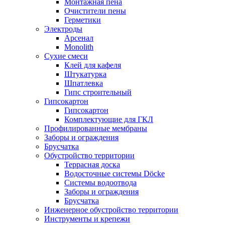
Монтажная пена
Очистители пены
Герметики
Электроды
Арсенал
Monolith
Сухие смеси
Клей для кафеля
Штукатурка
Шпатлевка
Гипс строительный
Гипсокартон
Гипсокартон
Комплектующие для ГКЛ
Профилированные мембраны
Заборы и ограждения
Брусчатка
Обустройство территории
Террасная доска
Водосточные системы Döcke
Системы водоотвода
Заборы и ограждения
Брусчатка
Инженерное обустройство территории
Инструменты и крепежи