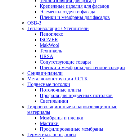
Теплоизоляция для фасада
Крепежные изделия для фасадов
Элементы отделки фасада
Пленки и мембраны для фасадов
OSB-3
Теплоизоляция / Утеплители
Пеноплекс
ISOVER
MakWool
Техниколь
URSA
Сопутствующие товары
Пленки и мембраны для теплоизоляции
Сэндвич-панели
Металлоконструкции ЛСТК
Подвесные потолки
Потолочные плиты
Профиля для подвесных потолков
Светильники
Гидроизоляционные и пароизоляционные
материалы
Мембраны и пленки
Мастики
Профилированные мембраны
Герметики, пены, клеи