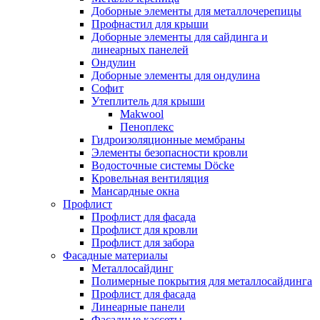
Доборные элементы для металлочерепицы
Профнастил для крыши
Доборные элементы для сайдинга и
линеарных панелей
Ондулин
Доборные элементы для ондулина
Софит
Утеплитель для крыши
Makwool
Пеноплекс
Гидроизоляционные мембраны
Элементы безопасности кровли
Водосточные системы Döcke
Кровельная вентиляция
Мансардные окна
Профлист
Профлист для фасада
Профлист для кровли
Профлист для забора
Фасадные материалы
Металлосайдинг
Полимерные покрытия для металлосайдинга
Профлист для фасада
Линеарные панели
Фасадные кассеты