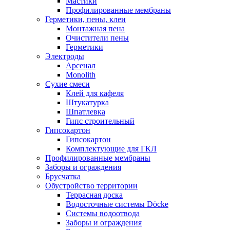
Мастики
Профилированные мембраны
Герметики, пены, клеи
Монтажная пена
Очистители пены
Герметики
Электроды
Арсенал
Monolith
Сухие смеси
Клей для кафеля
Штукатурка
Шпатлевка
Гипс строительный
Гипсокартон
Гипсокартон
Комплектующие для ГКЛ
Профилированные мембраны
Заборы и ограждения
Брусчатка
Обустройство территории
Террасная доска
Водосточные системы Döcke
Системы водоотвода
Заборы и ограждения