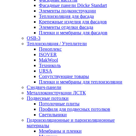
Фасадные панели Döcke Standart
Элементы подконструкции
Теплоизоляция для фасада
Крепежные изделия для фасадов
Элементы отделки фасада
Пленки и мембраны для фасадов
OSB-3
Теплоизоляция / Утеплители
Пеноплекс
ISOVER
MakWool
Техниколь
URSA
Сопутствующие товары
Пленки и мембраны для теплоизоляции
Сэндвич-панели
Металлоконструкции ЛСТК
Подвесные потолки
Потолочные плиты
Профиля для подвесных потолков
Светильники
Гидроизоляционные и пароизоляционные
материалы
Мембраны и пленки