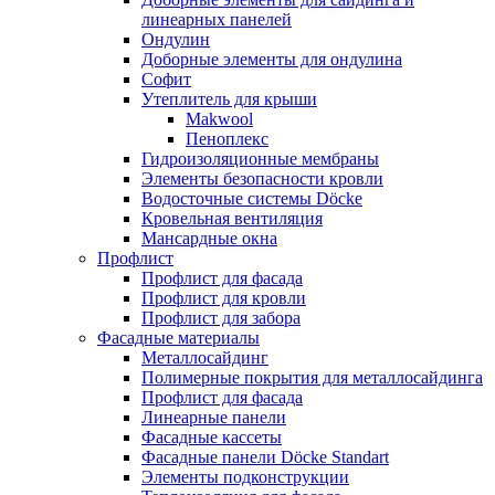
линеарных панелей
Ондулин
Доборные элементы для ондулина
Софит
Утеплитель для крыши
Makwool
Пеноплекс
Гидроизоляционные мембраны
Элементы безопасности кровли
Водосточные системы Döcke
Кровельная вентиляция
Мансардные окна
Профлист
Профлист для фасада
Профлист для кровли
Профлист для забора
Фасадные материалы
Металлосайдинг
Полимерные покрытия для металлосайдинга
Профлист для фасада
Линеарные панели
Фасадные кассеты
Фасадные панели Döcke Standart
Элементы подконструкции