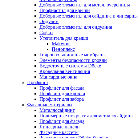
Доборные элементы для металлочерепицы
Профнастил для крыши
Доборные элементы для сайдинга и линеарны
Ондулин
Доборные элементы для ондулина
Софит
Утеплитель для крыши
Makwool
Пеноплекс
Гидроизоляционные мембраны
Элементы безопасности кровли
Водосточные системы Döcke
Кровельная вентиляция
Мансардные окна
Профлист
Профлист для фасада
Профлист для кровли
Профлист для забора
Фасадные материалы
Металлосайдинг
Полимерные покрытия для металлосайдинга
Профлист для фасада
Линеарные панели
Фасадные кассеты
Фасадные панели Döcke Standart