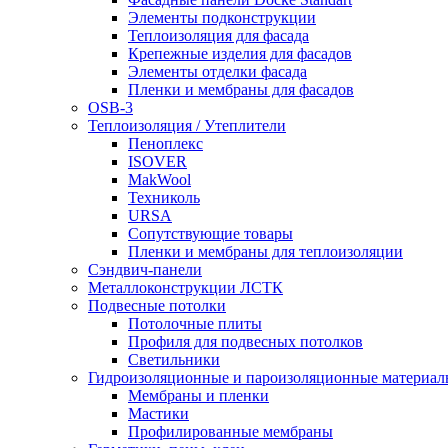
Элементы подконструкции
Теплоизоляция для фасада
Крепежные изделия для фасадов
Элементы отделки фасада
Пленки и мембраны для фасадов
OSB-3
Теплоизоляция / Утеплители
Пеноплекс
ISOVER
MakWool
Техниколь
URSA
Сопутствующие товары
Пленки и мембраны для теплоизоляции
Сэндвич-панели
Металлоконструкции ЛСТК
Подвесные потолки
Потолочные плиты
Профиля для подвесных потолков
Светильники
Гидроизоляционные и пароизоляционные материал
Мембраны и пленки
Мастики
Профилированные мембраны