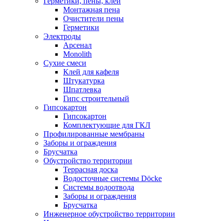
Герметики, пены, клеи
Монтажная пена
Очистители пены
Герметики
Электроды
Арсенал
Monolith
Сухие смеси
Клей для кафеля
Штукатурка
Шпатлевка
Гипс строительный
Гипсокартон
Гипсокартон
Комплектующие для ГКЛ
Профилированные мембраны
Заборы и ограждения
Брусчатка
Обустройство территории
Террасная доска
Водосточные системы Döcke
Системы водоотвода
Заборы и ограждения
Брусчатка
Инженерное обустройство территории