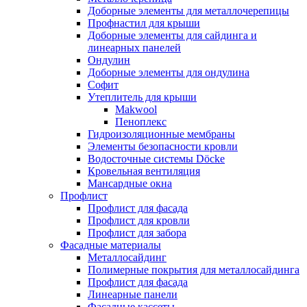
Доборные элементы для металлочерепицы
Профнастил для крыши
Доборные элементы для сайдинга и
линеарных панелей
Ондулин
Доборные элементы для ондулина
Софит
Утеплитель для крыши
Makwool
Пеноплекс
Гидроизоляционные мембраны
Элементы безопасности кровли
Водосточные системы Döcke
Кровельная вентиляция
Мансардные окна
Профлист
Профлист для фасада
Профлист для кровли
Профлист для забора
Фасадные материалы
Металлосайдинг
Полимерные покрытия для металлосайдинга
Профлист для фасада
Линеарные панели
Фасадные кассеты