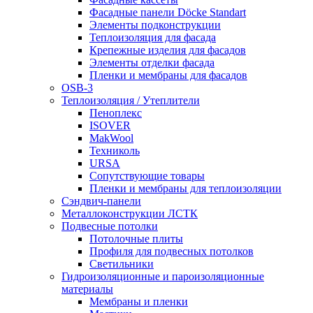
Фасадные панели Döcke Standart
Элементы подконструкции
Теплоизоляция для фасада
Крепежные изделия для фасадов
Элементы отделки фасада
Пленки и мембраны для фасадов
OSB-3
Теплоизоляция / Утеплители
Пеноплекс
ISOVER
MakWool
Техниколь
URSA
Сопутствующие товары
Пленки и мембраны для теплоизоляции
Сэндвич-панели
Металлоконструкции ЛСТК
Подвесные потолки
Потолочные плиты
Профиля для подвесных потолков
Светильники
Гидроизоляционные и пароизоляционные
материалы
Мембраны и пленки