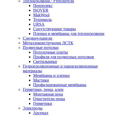
Теплоизоляция / Утеплители
Пеноплекс
ISOVER
MakWool
Техниколь
URSA
Сопутствующие товары
Пленки и мембраны для теплоизоляции
Сэндвич-панели
Металлоконструкции ЛСТК
Подвесные потолки
Потолочные плиты
Профиля для подвесных потолков
Светильники
Гидроизоляционные и пароизоляционные
материалы
Мембраны и пленки
Мастики
Профилированные мембраны
Герметики, пены, клеи
Монтажная пена
Очистители пены
Герметики
Электроды
Арсенал