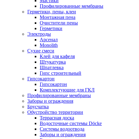
Мастики
Профилированные мембраны
Герметики, пены, клеи
Монтажная пена
Очистители пены
Герметики
Электроды
Арсенал
Monolith
Сухие смеси
Клей для кафеля
Штукатурка
Шпатлевка
Гипс строительный
Гипсокартон
Гипсокартон
Комплектующие для ГКЛ
Профилированные мембраны
Заборы и ограждения
Брусчатка
Обустройство территории
Террасная доска
Водосточные системы Döcke
Системы водоотвода
Заборы и ограждения