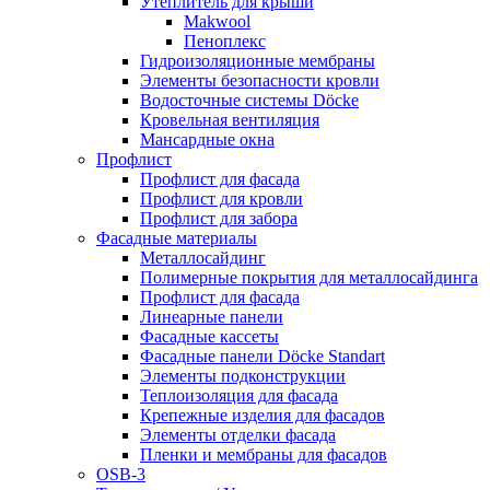
Утеплитель для крыши
Makwool
Пеноплекс
Гидроизоляционные мембраны
Элементы безопасности кровли
Водосточные системы Döcke
Кровельная вентиляция
Мансардные окна
Профлист
Профлист для фасада
Профлист для кровли
Профлист для забора
Фасадные материалы
Металлосайдинг
Полимерные покрытия для металлосайдинга
Профлист для фасада
Линеарные панели
Фасадные кассеты
Фасадные панели Döcke Standart
Элементы подконструкции
Теплоизоляция для фасада
Крепежные изделия для фасадов
Элементы отделки фасада
Пленки и мембраны для фасадов
OSB-3