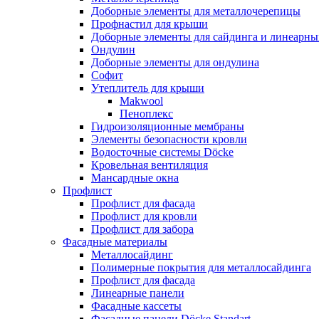
Доборные элементы для металлочерепицы
Профнастил для крыши
Доборные элементы для сайдинга и линеарны
Ондулин
Доборные элементы для ондулина
Софит
Утеплитель для крыши
Makwool
Пеноплекс
Гидроизоляционные мембраны
Элементы безопасности кровли
Водосточные системы Döcke
Кровельная вентиляция
Мансардные окна
Профлист
Профлист для фасада
Профлист для кровли
Профлист для забора
Фасадные материалы
Металлосайдинг
Полимерные покрытия для металлосайдинга
Профлист для фасада
Линеарные панели
Фасадные кассеты
Фасадные панели Döcke Standart