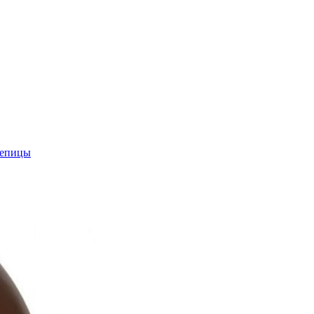
репицы