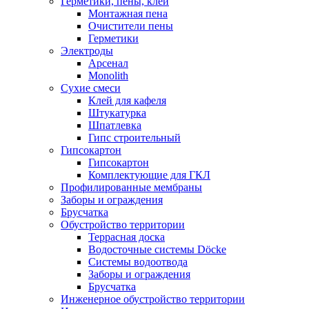
Герметики, пены, клеи
Монтажная пена
Очистители пены
Герметики
Электроды
Арсенал
Monolith
Сухие смеси
Клей для кафеля
Штукатурка
Шпатлевка
Гипс строительный
Гипсокартон
Гипсокартон
Комплектующие для ГКЛ
Профилированные мембраны
Заборы и ограждения
Брусчатка
Обустройство территории
Террасная доска
Водосточные системы Döcke
Системы водоотвода
Заборы и ограждения
Брусчатка
Инженерное обустройство территории