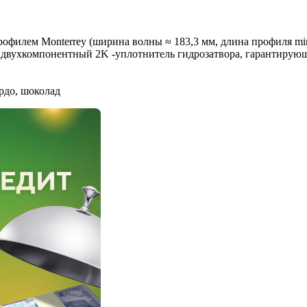
офилем Monterrey (ширина волны ≈ 183,3 мм, длина профиля min
ит двухкомпонентный 2K -уплотнитель гидрозатвора, гарантиру
рдо, шоколад