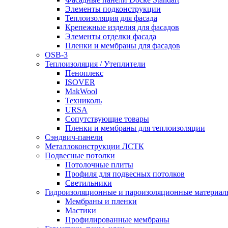
Элементы подконструкции
Теплоизоляция для фасада
Крепежные изделия для фасадов
Элементы отделки фасада
Пленки и мембраны для фасадов
OSB-3
Теплоизоляция / Утеплители
Пеноплекс
ISOVER
MakWool
Техниколь
URSA
Сопутствующие товары
Пленки и мембраны для теплоизоляции
Сэндвич-панели
Металлоконструкции ЛСТК
Подвесные потолки
Потолочные плиты
Профиля для подвесных потолков
Светильники
Гидроизоляционные и пароизоляционные материал
Мембраны и пленки
Мастики
Профилированные мембраны