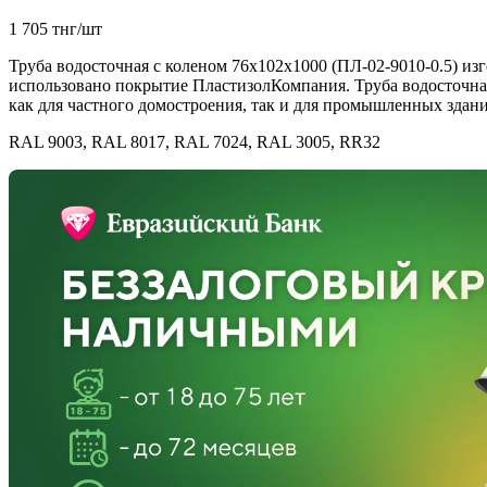
1 705 тнг/шт
Труба водосточная с коленом 76х102х1000 (ПЛ-02-9010-0.5) из
использовано покрытие ПластизолКомпания. Труба водосточная
как для частного домостроения, так и для промышленных здани
RAL 9003, RAL 8017, RAL 7024, RAL 3005, RR32