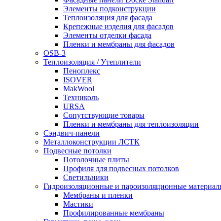
Элементы подконструкции
Теплоизоляция для фасада
Крепежные изделия для фасадов
Элементы отделки фасада
Пленки и мембраны для фасадов
OSB-3
Теплоизоляция / Утеплители
Пеноплекс
ISOVER
MakWool
Техниколь
URSA
Сопутствующие товары
Пленки и мембраны для теплоизоляции
Сэндвич-панели
Металлоконструкции ЛСТК
Подвесные потолки
Потолочные плиты
Профиля для подвесных потолков
Светильники
Гидроизоляционные и пароизоляционные материал
Мембраны и пленки
Мастики
Профилированные мембраны