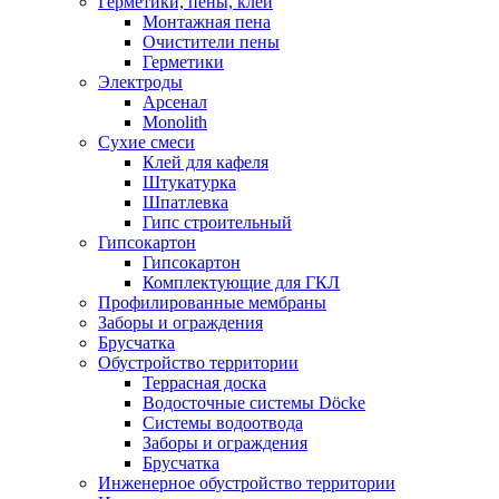
Герметики, пены, клеи
Монтажная пена
Очистители пены
Герметики
Электроды
Арсенал
Monolith
Сухие смеси
Клей для кафеля
Штукатурка
Шпатлевка
Гипс строительный
Гипсокартон
Гипсокартон
Комплектующие для ГКЛ
Профилированные мембраны
Заборы и ограждения
Брусчатка
Обустройство территории
Террасная доска
Водосточные системы Döcke
Системы водоотвода
Заборы и ограждения
Брусчатка
Инженерное обустройство территории