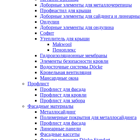
Доборные элементы для металлочерепицы
Профнастил для крыши
Доборные элементы для сайдинга и линеарны
Ондулин
Доборные элементы для ондулина
Софит
Утеплитель для крыши
Makwool
Пеноплекс
Гидроизоляционные мембраны
Элементы безопасности кровли
Водосточные системы Döcke
Кровельная вентиляция
Мансардные окна
Профлист
Профлист для фасада
Профлист для кровли
Профлист для забора
Фасадные материалы
Металлосайдинг
Полимерные покрытия для металлосайдинга
Профлист для фасада
Линеарные панели
Фасадные кассеты
Фасадные панели Döcke Standart