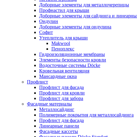
Доборные элементы для металлочерепицы
Профнастил для крыши
Доборные элементы для сайдинга и линеарны
Ондулин
Доборные элементы для ондулина
Софит
Утеплитель для крыши
Makwool
Пеноплекс
Гидроизоляционные мембраны
Элементы безопасности кровли
Водосточные системы Döcke
Кровельная вентиляция
Мансардные окна
Профлист
Профлист для фасада
Профлист для кровли
Профлист для забора
Фасадные материалы
Металлосайдинг
Полимерные покрытия для металлосайдинга
Профлист для фасада
Линеарные панели
Фасадные кассеты
Фасадные панели Döcke Standart