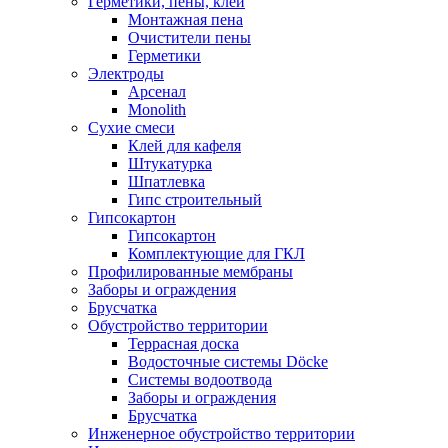
Герметики, пены, клеи
Монтажная пена
Очистители пены
Герметики
Электроды
Арсенал
Monolith
Сухие смеси
Клей для кафеля
Штукатурка
Шпатлевка
Гипс строительный
Гипсокартон
Гипсокартон
Комплектующие для ГКЛ
Профилированные мембраны
Заборы и ограждения
Брусчатка
Обустройство территории
Террасная доска
Водосточные системы Döcke
Системы водоотвода
Заборы и ограждения
Брусчатка
Инженерное обустройство территории