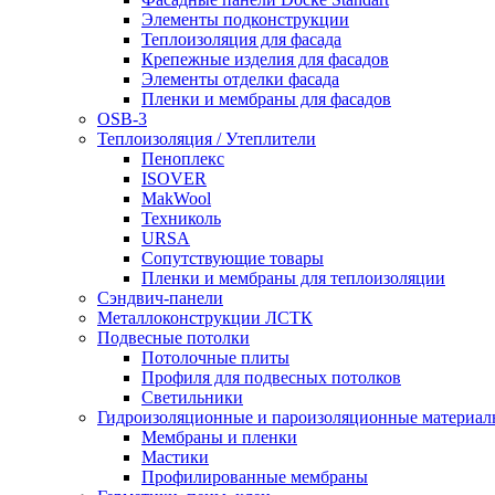
Элементы подконструкции
Теплоизоляция для фасада
Крепежные изделия для фасадов
Элементы отделки фасада
Пленки и мембраны для фасадов
OSB-3
Теплоизоляция / Утеплители
Пеноплекс
ISOVER
MakWool
Техниколь
URSA
Сопутствующие товары
Пленки и мембраны для теплоизоляции
Сэндвич-панели
Металлоконструкции ЛСТК
Подвесные потолки
Потолочные плиты
Профиля для подвесных потолков
Светильники
Гидроизоляционные и пароизоляционные материал
Мембраны и пленки
Мастики
Профилированные мембраны