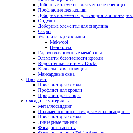
Доборные элементы для металлочерепицы
Профнастил для крыши
Доборные элементы для сайдинга и линеарны
Ондулин
Доборные элементы для ондулина
Софит
Утеплитель для крыши
Makwool
Пеноплекс
Гидроизоляционные мембраны
Элементы безопасности кровли
Водосточные системы Döcke
Кровельная вентиляция
Мансардные окна
Профлист
Профлист для фасада
Профлист для кровли
Профлист для забора
Фасадные материалы
Металлосайдинг
Полимерные покрытия для металлосайдинга
Профлист для фасада
Линеарные панели
Фасадные кассеты
Фасадные панели Döcke Standart