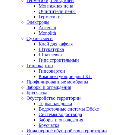
Герметики, пены, клеи
Монтажная пена
Очистители пены
Герметики
Электроды
Арсенал
Monolith
Сухие смеси
Клей для кафеля
Штукатурка
Шпатлевка
Гипс строительный
Гипсокартон
Гипсокартон
Комплектующие для ГКЛ
Профилированные мембраны
Заборы и ограждения
Брусчатка
Обустройство территории
Террасная доска
Водосточные системы Döcke
Системы водоотвода
Заборы и ограждения
Брусчатка
Инженерное обустройство территории