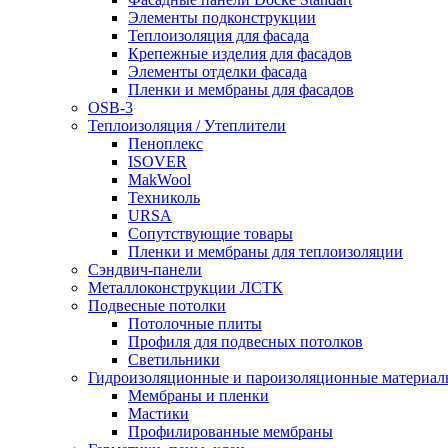
Элементы подконструкции
Теплоизоляция для фасада
Крепежные изделия для фасадов
Элементы отделки фасада
Пленки и мембраны для фасадов
OSB-3
Теплоизоляция / Утеплители
Пеноплекс
ISOVER
MakWool
Техниколь
URSA
Сопутствующие товары
Пленки и мембраны для теплоизоляции
Сэндвич-панели
Металлоконструкции ЛСТК
Подвесные потолки
Потолочные плиты
Профиля для подвесных потолков
Светильники
Гидроизоляционные и пароизоляционные материал
Мембраны и пленки
Мастики
Профилированные мембраны