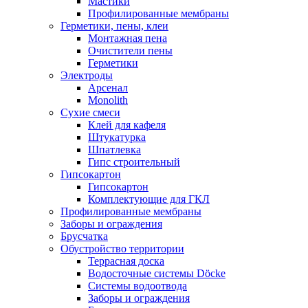
Мастики
Профилированные мембраны
Герметики, пены, клеи
Монтажная пена
Очистители пены
Герметики
Электроды
Арсенал
Monolith
Сухие смеси
Клей для кафеля
Штукатурка
Шпатлевка
Гипс строительный
Гипсокартон
Гипсокартон
Комплектующие для ГКЛ
Профилированные мембраны
Заборы и ограждения
Брусчатка
Обустройство территории
Террасная доска
Водосточные системы Döcke
Системы водоотвода
Заборы и ограждения