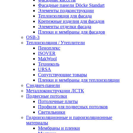
Фасадные панели Döcke Standart
Элементы подконструкции
Теплоизоляция для фасада
Крепежные изделия для фасадов
Элементы отделки фасада
Пленки и мембраны для фасадов
OSB-3
Теплоизоляция / Утеплители
Пеноплекс
ISOVER
MakWool
Техниколь
URSA
Сопутствующие товары
Пленки и мембраны для теплоизоляции
Сэндвич-панели
Металлоконструкции ЛСТК
Подвесные потолки
Потолочные плиты
Профиля для подвесных потолков
Светильники
Гидроизоляционные и пароизоляционные
материалы
Мембраны и пленки