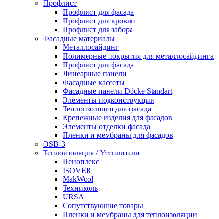
Профлист
Профлист для фасада
Профлист для кровли
Профлист для забора
Фасадные материалы
Металлосайдинг
Полимерные покрытия для металлосайдинга
Профлист для фасада
Линеарные панели
Фасадные кассеты
Фасадные панели Döcke Standart
Элементы подконструкции
Теплоизоляция для фасада
Крепежные изделия для фасадов
Элементы отделки фасада
Пленки и мембраны для фасадов
OSB-3
Теплоизоляция / Утеплители
Пеноплекс
ISOVER
MakWool
Техниколь
URSA
Сопутствующие товары
Пленки и мембраны для теплоизоляции