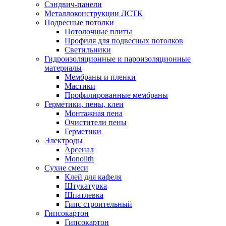
Сэндвич-панели
Металлоконструкции ЛСТК
Подвесные потолки
Потолочные плиты
Профиля для подвесных потолков
Светильники
Гидроизоляционные и пароизоляционные
материалы
Мембраны и пленки
Мастики
Профилированные мембраны
Герметики, пены, клеи
Монтажная пена
Очистители пены
Герметики
Электроды
Арсенал
Monolith
Сухие смеси
Клей для кафеля
Штукатурка
Шпатлевка
Гипс строительный
Гипсокартон
Гипсокартон