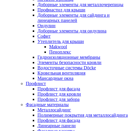
Доборные элементы для металлочерепицы
Профнастил для крыши
Доборные элементы для сайдинга и
линеарных панелей
Ондулин
Доборные элементы для ондулина
Софит
Утеплитель для крыши
Makwool
Пеноплекс
Гидроизоляционные мембраны
Элементы безопасности кровли
Водосточные системы Döcke
Кровельная вентиляция
Мансардные окна
Профлист
Профлист для фасада
Профлист для кровли
Профлист для забора
Фасадные материалы
Металлосайдинг
Полимерные покрытия для металлосайдинга
Профлист для фасада
Линеарные панели
Фасадные кассеты