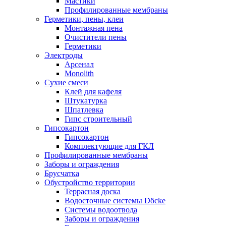
Мастики
Профилированные мембраны
Герметики, пены, клеи
Монтажная пена
Очистители пены
Герметики
Электроды
Арсенал
Monolith
Сухие смеси
Клей для кафеля
Штукатурка
Шпатлевка
Гипс строительный
Гипсокартон
Гипсокартон
Комплектующие для ГКЛ
Профилированные мембраны
Заборы и ограждения
Брусчатка
Обустройство территории
Террасная доска
Водосточные системы Döcke
Системы водоотвода
Заборы и ограждения