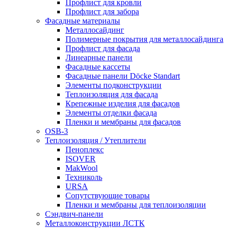
Профлист для кровли
Профлист для забора
Фасадные материалы
Металлосайдинг
Полимерные покрытия для металлосайдинга
Профлист для фасада
Линеарные панели
Фасадные кассеты
Фасадные панели Döcke Standart
Элементы подконструкции
Теплоизоляция для фасада
Крепежные изделия для фасадов
Элементы отделки фасада
Пленки и мембраны для фасадов
OSB-3
Теплоизоляция / Утеплители
Пеноплекс
ISOVER
MakWool
Техниколь
URSA
Сопутствующие товары
Пленки и мембраны для теплоизоляции
Сэндвич-панели
Металлоконструкции ЛСТК