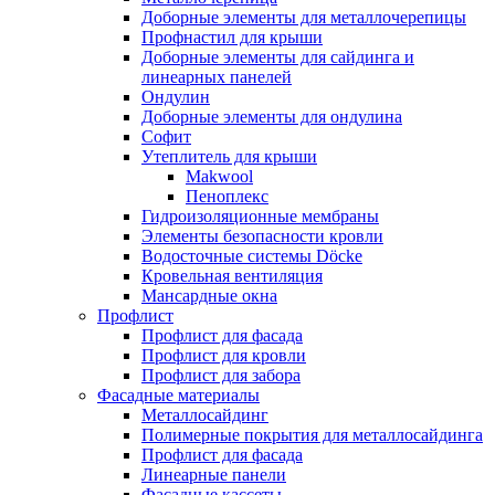
Доборные элементы для металлочерепицы
Профнастил для крыши
Доборные элементы для сайдинга и
линеарных панелей
Ондулин
Доборные элементы для ондулина
Софит
Утеплитель для крыши
Makwool
Пеноплекс
Гидроизоляционные мембраны
Элементы безопасности кровли
Водосточные системы Döcke
Кровельная вентиляция
Мансардные окна
Профлист
Профлист для фасада
Профлист для кровли
Профлист для забора
Фасадные материалы
Металлосайдинг
Полимерные покрытия для металлосайдинга
Профлист для фасада
Линеарные панели
Фасадные кассеты