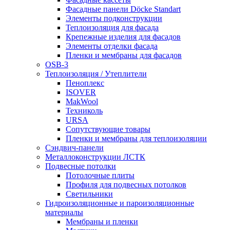
Фасадные панели Döcke Standart
Элементы подконструкции
Теплоизоляция для фасада
Крепежные изделия для фасадов
Элементы отделки фасада
Пленки и мембраны для фасадов
OSB-3
Теплоизоляция / Утеплители
Пеноплекс
ISOVER
MakWool
Техниколь
URSA
Сопутствующие товары
Пленки и мембраны для теплоизоляции
Сэндвич-панели
Металлоконструкции ЛСТК
Подвесные потолки
Потолочные плиты
Профиля для подвесных потолков
Светильники
Гидроизоляционные и пароизоляционные
материалы
Мембраны и пленки