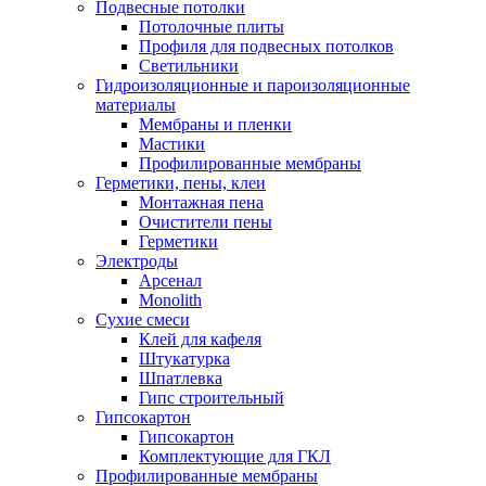
Подвесные потолки
Потолочные плиты
Профиля для подвесных потолков
Светильники
Гидроизоляционные и пароизоляционные
материалы
Мембраны и пленки
Мастики
Профилированные мембраны
Герметики, пены, клеи
Монтажная пена
Очистители пены
Герметики
Электроды
Арсенал
Monolith
Сухие смеси
Клей для кафеля
Штукатурка
Шпатлевка
Гипс строительный
Гипсокартон
Гипсокартон
Комплектующие для ГКЛ
Профилированные мембраны