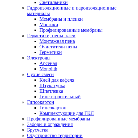
Светильники
Гидроизоляционные и пароизоляционные
материалы
Мембраны и пленки
Мастики
Профилированные мембраны
Герметики, пены, клеи
Монтажная пена
Очистители пены
Герметики
Электроды
Арсенал
Monolith
Сухие смеси
Клей для кафеля
Штукатурка
Шпатлевка
Гипс строительный
Гипсокартон
Гипсокартон
Комплектующие для ГКЛ
Профилированные мембраны
Заборы и ограждения
Брусчатка
Обустройство территории