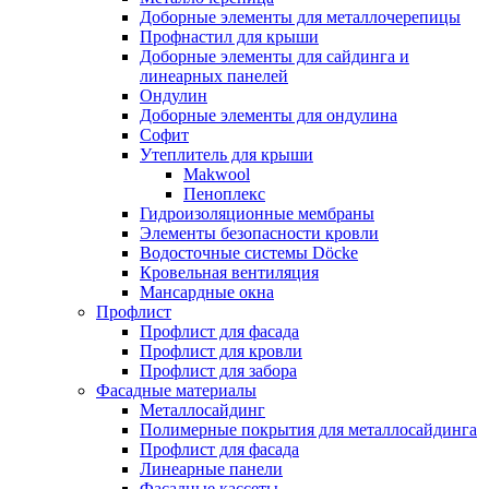
Доборные элементы для металлочерепицы
Профнастил для крыши
Доборные элементы для сайдинга и
линеарных панелей
Ондулин
Доборные элементы для ондулина
Софит
Утеплитель для крыши
Makwool
Пеноплекс
Гидроизоляционные мембраны
Элементы безопасности кровли
Водосточные системы Döcke
Кровельная вентиляция
Мансардные окна
Профлист
Профлист для фасада
Профлист для кровли
Профлист для забора
Фасадные материалы
Металлосайдинг
Полимерные покрытия для металлосайдинга
Профлист для фасада
Линеарные панели
Фасадные кассеты