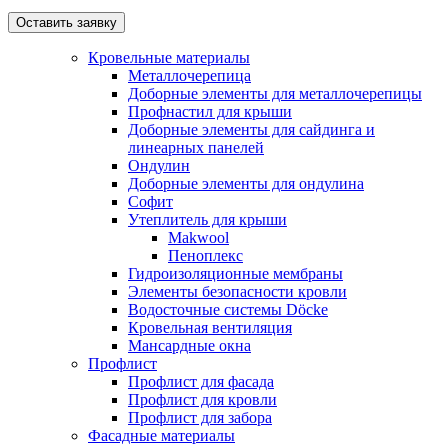
Кровельные материалы
Металлочерепица
Доборные элементы для металлочерепицы
Профнастил для крыши
Доборные элементы для сайдинга и
линеарных панелей
Ондулин
Доборные элементы для ондулина
Софит
Утеплитель для крыши
Makwool
Пеноплекс
Гидроизоляционные мембраны
Элементы безопасности кровли
Водосточные системы Döcke
Кровельная вентиляция
Мансардные окна
Профлист
Профлист для фасада
Профлист для кровли
Профлист для забора
Фасадные материалы