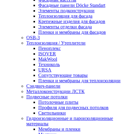
Фасадные панели Döcke Standart
Элементы подконструкции
Теплоизоляция для фасада
Крепежные изделия для фасадов
Элементы отделки фасада
Пленки и мембраны для фасадов
OSB-3
Теплоизоляция / Утеплители
Пеноплекс
ISOVER
MakWool
Техниколь
URSA
Сопутствующие товары
Пленки и мембраны для теплоизоляции
Сэндвич-панели
Металлоконструкции ЛСТК
Подвесные потолки
Потолочные плиты
Профиля для подвесных потолков
Светильники
Гидроизоляционные и пароизоляционные
материалы
Мембраны и пленки