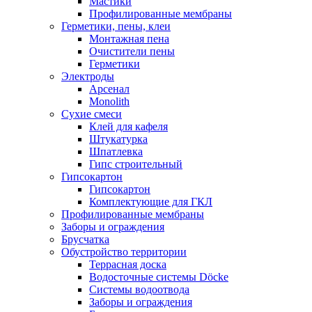
Мастики
Профилированные мембраны
Герметики, пены, клеи
Монтажная пена
Очистители пены
Герметики
Электроды
Арсенал
Monolith
Сухие смеси
Клей для кафеля
Штукатурка
Шпатлевка
Гипс строительный
Гипсокартон
Гипсокартон
Комплектующие для ГКЛ
Профилированные мембраны
Заборы и ограждения
Брусчатка
Обустройство территории
Террасная доска
Водосточные системы Döcke
Системы водоотвода
Заборы и ограждения