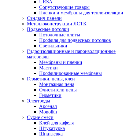
URSA
Сопутствующие товары
Пленки и мембраны для теплоизоляции
Сэндвич-панели
Металлоконструкции ЛСТК
Подвесные потолки
Потолочные плиты
Профиля для подвесных потолков
Светильники
Гидроизоляционные и пароизоляционные
материалы
Мембраны и пленки
Мастики
Профилированные мембраны
Герметики, пены, клеи
Монтажная пена
Очистители пены
Герметики
Электроды
Арсенал
Monolith
Сухие смеси
Клей для кафеля
Штукатурка
Шпатлевка