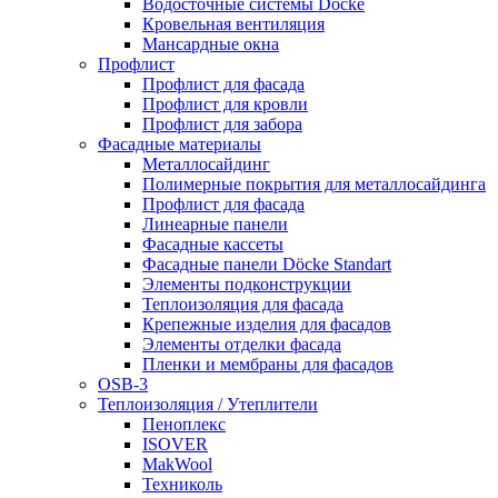
Водосточные системы Döcke
Кровельная вентиляция
Мансардные окна
Профлист
Профлист для фасада
Профлист для кровли
Профлист для забора
Фасадные материалы
Металлосайдинг
Полимерные покрытия для металлосайдинга
Профлист для фасада
Линеарные панели
Фасадные кассеты
Фасадные панели Döcke Standart
Элементы подконструкции
Теплоизоляция для фасада
Крепежные изделия для фасадов
Элементы отделки фасада
Пленки и мембраны для фасадов
OSB-3
Теплоизоляция / Утеплители
Пеноплекс
ISOVER
MakWool
Техниколь