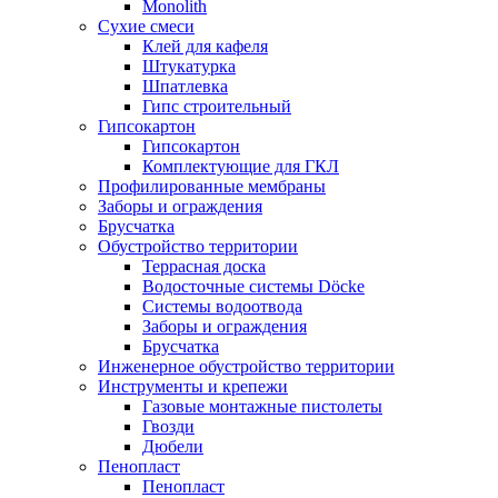
Monolith
Сухие смеси
Клей для кафеля
Штукатурка
Шпатлевка
Гипс строительный
Гипсокартон
Гипсокартон
Комплектующие для ГКЛ
Профилированные мембраны
Заборы и ограждения
Брусчатка
Обустройство территории
Террасная доска
Водосточные системы Döcke
Системы водоотвода
Заборы и ограждения
Брусчатка
Инженерное обустройство территории
Инструменты и крепежи
Газовые монтажные пистолеты
Гвозди
Дюбели
Пенопласт
Пенопласт