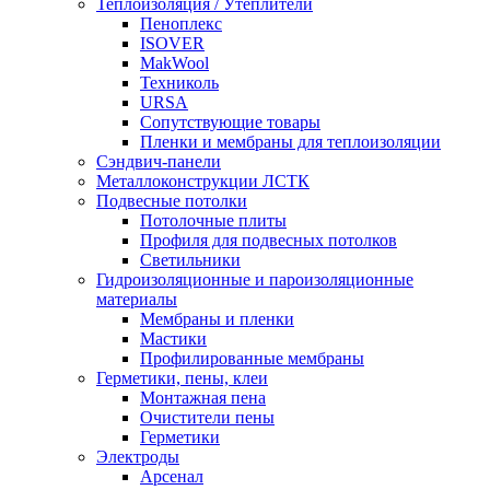
Теплоизоляция / Утеплители
Пеноплекс
ISOVER
MakWool
Техниколь
URSA
Сопутствующие товары
Пленки и мембраны для теплоизоляции
Сэндвич-панели
Металлоконструкции ЛСТК
Подвесные потолки
Потолочные плиты
Профиля для подвесных потолков
Светильники
Гидроизоляционные и пароизоляционные
материалы
Мембраны и пленки
Мастики
Профилированные мембраны
Герметики, пены, клеи
Монтажная пена
Очистители пены
Герметики
Электроды
Арсенал