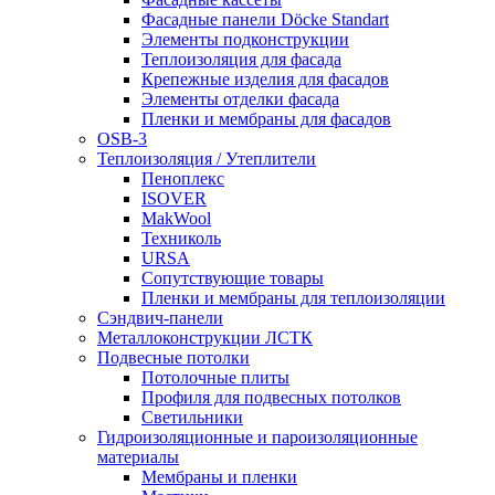
Фасадные панели Döcke Standart
Элементы подконструкции
Теплоизоляция для фасада
Крепежные изделия для фасадов
Элементы отделки фасада
Пленки и мембраны для фасадов
OSB-3
Теплоизоляция / Утеплители
Пеноплекс
ISOVER
MakWool
Техниколь
URSA
Сопутствующие товары
Пленки и мембраны для теплоизоляции
Сэндвич-панели
Металлоконструкции ЛСТК
Подвесные потолки
Потолочные плиты
Профиля для подвесных потолков
Светильники
Гидроизоляционные и пароизоляционные
материалы
Мембраны и пленки