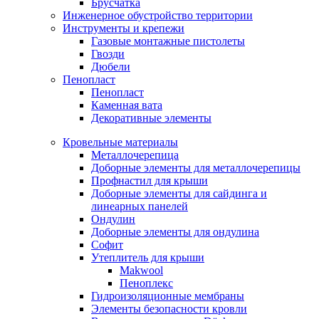
Брусчатка
Инженерное обустройство территории
Инструменты и крепежи
Газовые монтажные пистолеты
Гвозди
Дюбели
Пенопласт
Пенопласт
Каменная вата
Декоративные элементы
Кровельные материалы
Металлочерепица
Доборные элементы для металлочерепицы
Профнастил для крыши
Доборные элементы для сайдинга и
линеарных панелей
Ондулин
Доборные элементы для ондулина
Софит
Утеплитель для крыши
Makwool
Пеноплекс
Гидроизоляционные мембраны
Элементы безопасности кровли