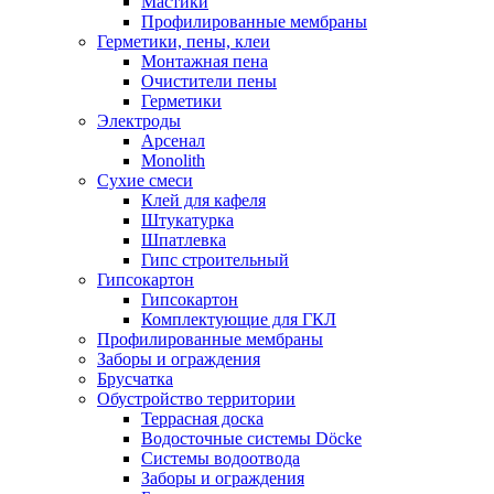
Мастики
Профилированные мембраны
Герметики, пены, клеи
Монтажная пена
Очистители пены
Герметики
Электроды
Арсенал
Monolith
Сухие смеси
Клей для кафеля
Штукатурка
Шпатлевка
Гипс строительный
Гипсокартон
Гипсокартон
Комплектующие для ГКЛ
Профилированные мембраны
Заборы и ограждения
Брусчатка
Обустройство территории
Террасная доска
Водосточные системы Döcke
Системы водоотвода
Заборы и ограждения