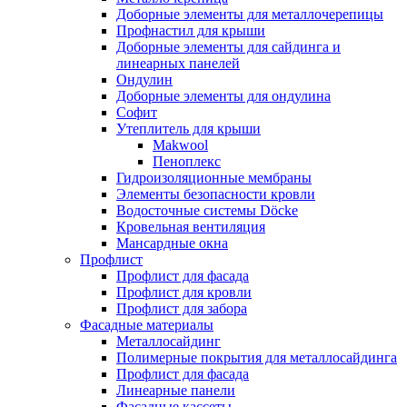
Доборные элементы для металлочерепицы
Профнастил для крыши
Доборные элементы для сайдинга и
линеарных панелей
Ондулин
Доборные элементы для ондулина
Софит
Утеплитель для крыши
Makwool
Пеноплекс
Гидроизоляционные мембраны
Элементы безопасности кровли
Водосточные системы Döcke
Кровельная вентиляция
Мансардные окна
Профлист
Профлист для фасада
Профлист для кровли
Профлист для забора
Фасадные материалы
Металлосайдинг
Полимерные покрытия для металлосайдинга
Профлист для фасада
Линеарные панели
Фасадные кассеты