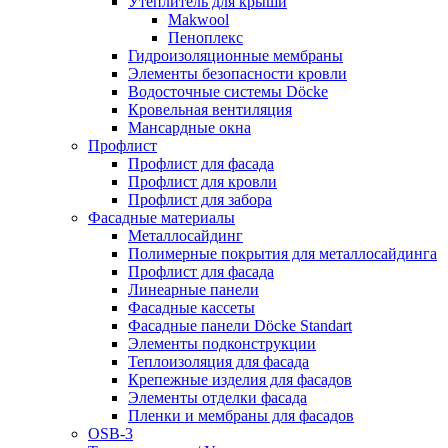
Утеплитель для крыши
Makwool
Пеноплекс
Гидроизоляционные мембраны
Элементы безопасности кровли
Водосточные системы Döcke
Кровельная вентиляция
Мансардные окна
Профлист
Профлист для фасада
Профлист для кровли
Профлист для забора
Фасадные материалы
Металлосайдинг
Полимерные покрытия для металлосайдинга
Профлист для фасада
Линеарные панели
Фасадные кассеты
Фасадные панели Döcke Standart
Элементы подконструкции
Теплоизоляция для фасада
Крепежные изделия для фасадов
Элементы отделки фасада
Пленки и мембраны для фасадов
OSB-3