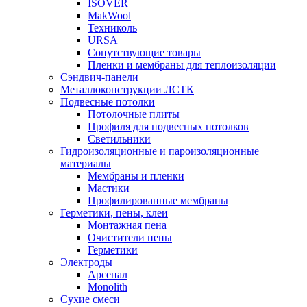
ISOVER
MakWool
Техниколь
URSA
Сопутствующие товары
Пленки и мембраны для теплоизоляции
Сэндвич-панели
Металлоконструкции ЛСТК
Подвесные потолки
Потолочные плиты
Профиля для подвесных потолков
Светильники
Гидроизоляционные и пароизоляционные
материалы
Мембраны и пленки
Мастики
Профилированные мембраны
Герметики, пены, клеи
Монтажная пена
Очистители пены
Герметики
Электроды
Арсенал
Monolith
Сухие смеси