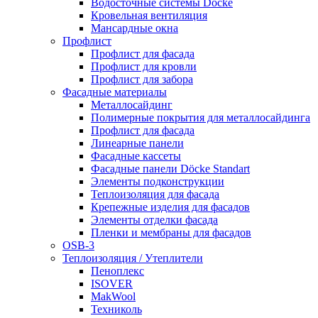
Водосточные системы Döcke
Кровельная вентиляция
Мансардные окна
Профлист
Профлист для фасада
Профлист для кровли
Профлист для забора
Фасадные материалы
Металлосайдинг
Полимерные покрытия для металлосайдинга
Профлист для фасада
Линеарные панели
Фасадные кассеты
Фасадные панели Döcke Standart
Элементы подконструкции
Теплоизоляция для фасада
Крепежные изделия для фасадов
Элементы отделки фасада
Пленки и мембраны для фасадов
OSB-3
Теплоизоляция / Утеплители
Пеноплекс
ISOVER
MakWool
Техниколь