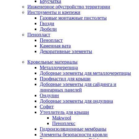
Брусчатка
Инженерное обустройство территории
Инструменты и крепежи
Газовые монтажные пистолеты
Гвозди
Дюбели
Пенопласт
Пенопласт
Каменная вата
Декоративные элементы
Кровельные материалы
Металлочерепица
Доборные элементы для металлочерепицы
Профнастил для крыши
Доборные элементы для сайдинга и
линеарных панелей
Ондулин
Доборные элементы для ондулина
Софит
Утеплитель для крыши
Makwool
Пеноплекс
Гидроизоляционные мембраны
Элементы безопасности кровли