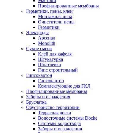
Мастики
Профилированные мембраны
Герметики, пены, клеи
Монтажная пена
Очистители пены
Герметики
Электроды
Арсенал
Monolith
Сухие смеси
Клей для кафеля
Штукатурка
Шпатлевка
Гипс строительный
Гипсокартон
Гипсокартон
Комплектующие для ГКЛ
Профилированные мембраны
Заборы и ограждения
Брусчатка
Обустройство территории
Террасная доска
Водосточные системы Döcke
Системы водоотвода
Заборы и ограждения