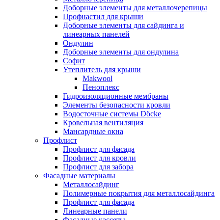
Доборные элементы для металлочерепицы
Профнастил для крыши
Доборные элементы для сайдинга и
линеарных панелей
Ондулин
Доборные элементы для ондулина
Софит
Утеплитель для крыши
Makwool
Пеноплекс
Гидроизоляционные мембраны
Элементы безопасности кровли
Водосточные системы Döcke
Кровельная вентиляция
Мансардные окна
Профлист
Профлист для фасада
Профлист для кровли
Профлист для забора
Фасадные материалы
Металлосайдинг
Полимерные покрытия для металлосайдинга
Профлист для фасада
Линеарные панели
Фасадные кассеты