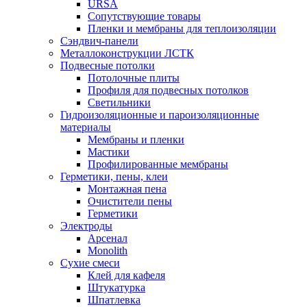
URSA
Сопутствующие товары
Пленки и мембраны для теплоизоляции
Сэндвич-панели
Металлоконструкции ЛСТК
Подвесные потолки
Потолочные плиты
Профиля для подвесных потолков
Светильники
Гидроизоляционные и пароизоляционные
материалы
Мембраны и пленки
Мастики
Профилированные мембраны
Герметики, пены, клеи
Монтажная пена
Очистители пены
Герметики
Электроды
Арсенал
Monolith
Сухие смеси
Клей для кафеля
Штукатурка
Шпатлевка