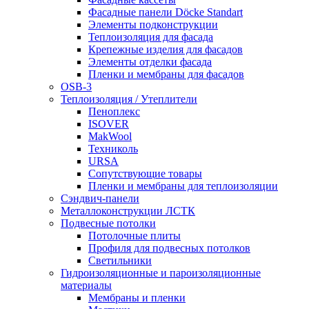
Фасадные панели Döcke Standart
Элементы подконструкции
Теплоизоляция для фасада
Крепежные изделия для фасадов
Элементы отделки фасада
Пленки и мембраны для фасадов
OSB-3
Теплоизоляция / Утеплители
Пеноплекс
ISOVER
MakWool
Техниколь
URSA
Сопутствующие товары
Пленки и мембраны для теплоизоляции
Сэндвич-панели
Металлоконструкции ЛСТК
Подвесные потолки
Потолочные плиты
Профиля для подвесных потолков
Светильники
Гидроизоляционные и пароизоляционные
материалы
Мембраны и пленки