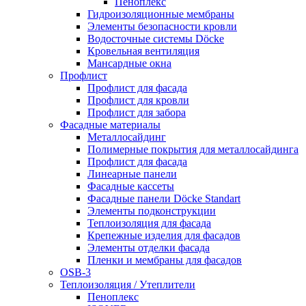
Пеноплекс
Гидроизоляционные мембраны
Элементы безопасности кровли
Водосточные системы Döcke
Кровельная вентиляция
Мансардные окна
Профлист
Профлист для фасада
Профлист для кровли
Профлист для забора
Фасадные материалы
Металлосайдинг
Полимерные покрытия для металлосайдинга
Профлист для фасада
Линеарные панели
Фасадные кассеты
Фасадные панели Döcke Standart
Элементы подконструкции
Теплоизоляция для фасада
Крепежные изделия для фасадов
Элементы отделки фасада
Пленки и мембраны для фасадов
OSB-3
Теплоизоляция / Утеплители
Пеноплекс