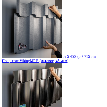
от 5 450 до 7 715 тнг
Покрытие VikingMP E (матовое, 45 мкм)