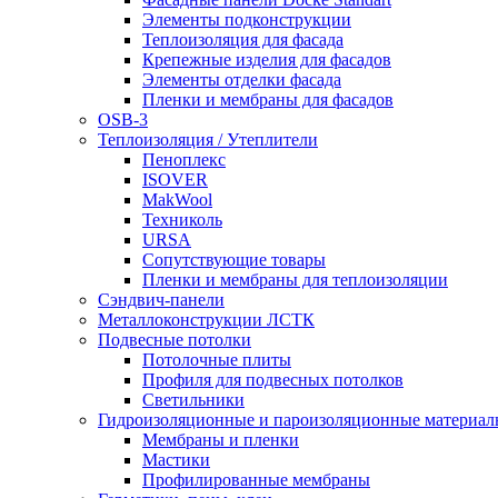
Элементы подконструкции
Теплоизоляция для фасада
Крепежные изделия для фасадов
Элементы отделки фасада
Пленки и мембраны для фасадов
OSB-3
Теплоизоляция / Утеплители
Пеноплекс
ISOVER
MakWool
Техниколь
URSA
Сопутствующие товары
Пленки и мембраны для теплоизоляции
Сэндвич-панели
Металлоконструкции ЛСТК
Подвесные потолки
Потолочные плиты
Профиля для подвесных потолков
Светильники
Гидроизоляционные и пароизоляционные материал
Мембраны и пленки
Мастики
Профилированные мембраны