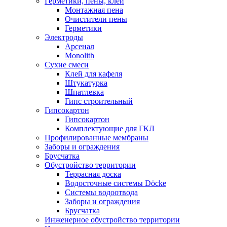
Герметики, пены, клеи
Монтажная пена
Очистители пены
Герметики
Электроды
Арсенал
Monolith
Сухие смеси
Клей для кафеля
Штукатурка
Шпатлевка
Гипс строительный
Гипсокартон
Гипсокартон
Комплектующие для ГКЛ
Профилированные мембраны
Заборы и ограждения
Брусчатка
Обустройство территории
Террасная доска
Водосточные системы Döcke
Системы водоотвода
Заборы и ограждения
Брусчатка
Инженерное обустройство территории