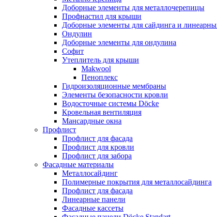
Доборные элементы для металлочерепицы
Профнастил для крыши
Доборные элементы для сайдинга и линеарны
Ондулин
Доборные элементы для ондулина
Софит
Утеплитель для крыши
Makwool
Пеноплекс
Гидроизоляционные мембраны
Элементы безопасности кровли
Водосточные системы Döcke
Кровельная вентиляция
Мансардные окна
Профлист
Профлист для фасада
Профлист для кровли
Профлист для забора
Фасадные материалы
Металлосайдинг
Полимерные покрытия для металлосайдинга
Профлист для фасада
Линеарные панели
Фасадные кассеты
Фасадные панели Döcke Standart