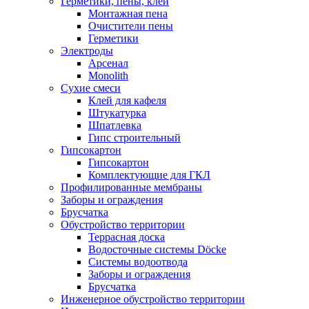
Герметики, пены, клеи
Монтажная пена
Очистители пены
Герметики
Электроды
Арсенал
Monolith
Сухие смеси
Клей для кафеля
Штукатурка
Шпатлевка
Гипс строительный
Гипсокартон
Гипсокартон
Комплектующие для ГКЛ
Профилированные мембраны
Заборы и ограждения
Брусчатка
Обустройство территории
Террасная доска
Водосточные системы Döcke
Системы водоотвода
Заборы и ограждения
Брусчатка
Инженерное обустройство территории