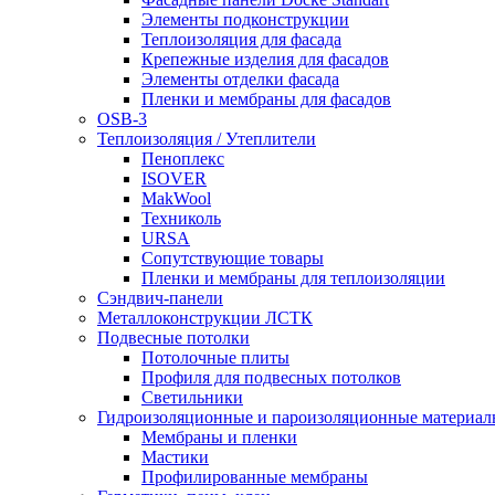
Элементы подконструкции
Теплоизоляция для фасада
Крепежные изделия для фасадов
Элементы отделки фасада
Пленки и мембраны для фасадов
OSB-3
Теплоизоляция / Утеплители
Пеноплекс
ISOVER
MakWool
Техниколь
URSA
Сопутствующие товары
Пленки и мембраны для теплоизоляции
Сэндвич-панели
Металлоконструкции ЛСТК
Подвесные потолки
Потолочные плиты
Профиля для подвесных потолков
Светильники
Гидроизоляционные и пароизоляционные материал
Мембраны и пленки
Мастики
Профилированные мембраны