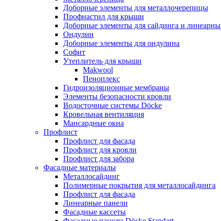
Доборные элементы для металлочерепицы
Профнастил для крыши
Доборные элементы для сайдинга и линеарны
Ондулин
Доборные элементы для ондулина
Софит
Утеплитель для крыши
Makwool
Пеноплекс
Гидроизоляционные мембраны
Элементы безопасности кровли
Водосточные системы Döcke
Кровельная вентиляция
Мансардные окна
Профлист
Профлист для фасада
Профлист для кровли
Профлист для забора
Фасадные материалы
Металлосайдинг
Полимерные покрытия для металлосайдинга
Профлист для фасада
Линеарные панели
Фасадные кассеты
Фасадные панели Döcke Standart