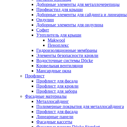
Доборные элементы для металлочерепицы
Профнастил для крыши
Доборные элементы для сайдинга и линеарны
Ондулин
Доборные элементы для ондулина
Софит
Утеплитель для крыши
Makwool
Пеноплекс
Гидроизоляционные мембраны
Элементы безопасности кровли
Водосточные системы Döcke
Кровельная вентиляция
Мансардные окна
Профлист
Профлист для фасада
Профлист для кровли
Профлист для забора
Фасадные материалы
Металлосайдинг
Полимерные покрытия для металлосайдинга
Профлист для фасада
Линеарные панели
Фасадные кассеты
Фасадные панели Döcke Standart