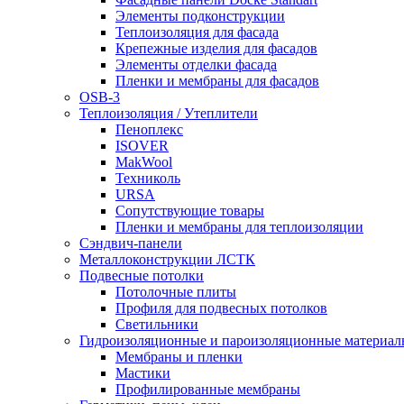
Элементы подконструкции
Теплоизоляция для фасада
Крепежные изделия для фасадов
Элементы отделки фасада
Пленки и мембраны для фасадов
OSB-3
Теплоизоляция / Утеплители
Пеноплекс
ISOVER
MakWool
Техниколь
URSA
Сопутствующие товары
Пленки и мембраны для теплоизоляции
Сэндвич-панели
Металлоконструкции ЛСТК
Подвесные потолки
Потолочные плиты
Профиля для подвесных потолков
Светильники
Гидроизоляционные и пароизоляционные материал
Мембраны и пленки
Мастики
Профилированные мембраны