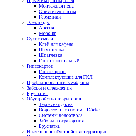
Герметики, пены, клеи
Монтажная пена
Очистители пены
Герметики
Электроды
Арсенал
Monolith
Сухие смеси
Клей для кафеля
Штукатурка
Шпатлевка
Гипс строительный
Гипсокартон
Гипсокартон
Комплектующие для ГКЛ
Профилированные мембраны
Заборы и ограждения
Брусчатка
Обустройство территории
Террасная доска
Водосточные системы Döcke
Системы водоотвода
Заборы и ограждения
Брусчатка
Инженерное обустройство территории